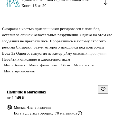
Книга 16 из 20
Сигараки с частью приспешников ретировался с поля боя,
оставив за спиной колоссальные разрушения. Однако на этом его
злодеяния не прекратились. Прорвавшись в тюрьму строгого
режима Сигараки, разум которого находился под контролем
Всех За Одного, выпустил из камер уйму опасных преступников,
Перейти к описанию и характеристикам
наказав им зверствовать в свое удовольствие. После чего исчез с
Манга: боевик
Манга: фантастика
Сёнэн
Манга: школа
геройских радаров. Тем временем раненые Неукротимый,
Манга: приключения
Тодороки, Бакуго и другие участники битвы начали приходить в
себя и осознавать произошедшее. И только Мидория не
торопился пробуждаться, ведь его ждал серьезный разговор со
своими предшественниками…
Наличие в магазинах
от 1 149 ₽
Москва
Нет в наличии
Есть в других городах,
70 магазинов