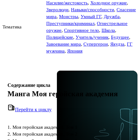
Насилие/жестокость
,
Холодное оружие
,
Зверолюди
,
Навыки/способности
,
Спасение
мира
,
Монстры
,
Умный ГГ
,
Дружба
,
Преступники/криминал
,
Огнестрельное
Тематика
оружие
,
Спортивное тело
,
Школа
,
Полицейские
,
Учитель/ученик
,
Будущее
,
Завоевание мира
,
Супергерои
,
Якудза
,
ГГ
мужчина
,
Япония
Содержание цикла
Манга Моя геройская академия
Перейти к циклу
1. Моя геройская академия. Том 1
2. Моя геройская академия. Том 2