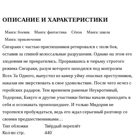
ОПИСАНИЕ И ХАРАКТЕРИСТИКИ
Манга: боевик
Манга: фантастика
Сёнэн
Манга: школа
Манга: приключения
Сигараки с частью приспешников ретировался с поля боя,
оставив за спиной колоссальные разрушения. Однако на этом его
злодеяния не прекратились. Прорвавшись в тюрьму строгого
режима Сигараки, разум которого находился под контролем
Всех За Одного, выпустил из камер уйму опасных преступников,
наказав им зверствовать в свое удовольствие. После чего исчез с
геройских радаров. Тем временем раненые Неукротимый,
Тодороки, Бакуго и другие участники битвы начали приходить в
себя и осознавать произошедшее. И только Мидория не
торопился пробуждаться, ведь его ждал серьезный разговор со
своими предшественниками…
Тип обложки
Твёрдый переплёт
Кол-во стр.
440