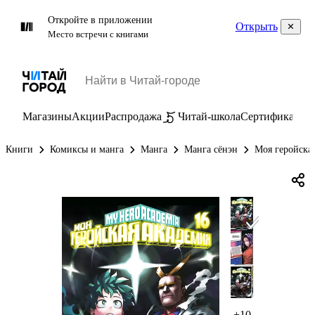
Откройте в приложении
Открыть
Место встречи с книгами
Магазины
Акции
Распродажа
Читай-школа
Сертификаты
П
Книги
Комиксы и манга
Манга
Манга сёнэн
Моя геройская
+10