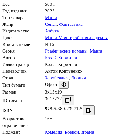
Вес
500 г
Год издания
2023
Тип товара
Манга
Жанр
Сёнэн
,
Фантастика
Издательство
Азбука
Цикл
Манга Моя геройская академия
Книга в цикле
№16
Серия
Графические романы. Манга
Автор
Кохэй Хорикоси
Иллюстратор
Кохэй Хорикоси
Переводчик
Антон Ковтуненко
Страна
Зарубежная
,
Япония
Офсет
Тип бумаги
Размер
3x13x19
3013272
ID товара
978-5-389-23971-5
ISBN
Возрастное
16+
ограничение
Поджанр
Комедия
,
Боевой
,
Драма