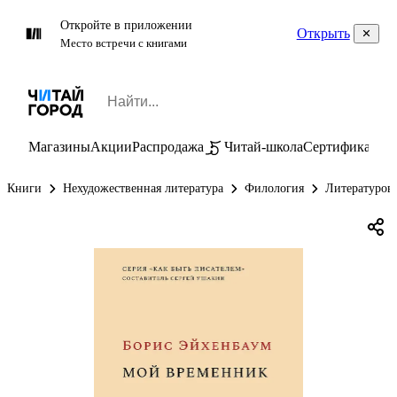
Откройте в приложении
Открыть
Место встречи с книгами
Магазины
Акции
Распродажа
Читай-школа
Сертификаты
П
Книги
Нехудожественная литература
Филология
Литературов