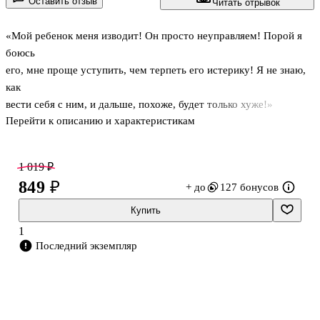
Оставить отзыв
Читать отрывок
«Мой ребенок меня изводит! Он просто неуправляем! Порой я
боюсь
его, мне проще уступить, чем терпеть его истерику! Я не знаю,
как
вести себя с ним, и дальше, похоже, будет только хуже!»
Перейти к описанию и характеристикам
Знакомая
ситуация? Плохая новость — ваш ребенок тиран. Хорошая
новость —
1 019 ₽
теперь вы сможете с этим справиться. Шон Гровер,
849 ₽
+ до
127 бонусов
психотерапевт с
20-летним стажем, хорошо знаком с такими детьми, причем ими
Купить
могут
1
быть и малыши, и подростки. В этой книге он проведет
Последний экземпляр
бесценный для
родителей сеанс психотерапии (мастер-класс). Автор расскажет,
по-
чему дети третируют их, даст четкий алгоритм действий в