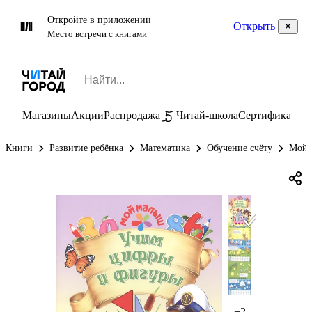
Откройте в приложении
Открыть
Место встречи с книгами
Магазины
Акции
Распродажа
Читай-школа
Сертификаты
П
Книги
Развитие ребёнка
Математика
Обучение счёту
Мой 
+2