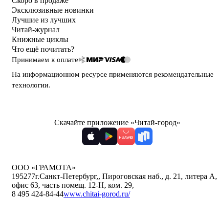
Скоро в продаже
Эксклюзивные новинки
Лучшие из лучших
Читай-журнал
Книжные циклы
Что ещё почитать?
Принимаем к оплате
На информационном ресурсе применяются
рекомендательные
технологии
.
Скачайте приложение «Читай-город»
ООО «ГРАМОТА»
195277
г.Санкт-Петербург,
,
Пироговская наб., д. 21, литера А,
офис 63, часть помещ. 12-Н, ком. 29
,
8 495 424-84-44
www.chitai-gorod.ru/