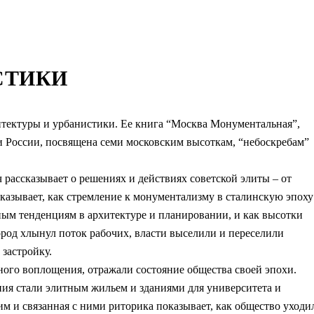
СТИКИ
итектуры и урбанистики. Ее книга “Москва Монументальная”,
и России, посвящена семи московским высоткам, “небоскребам”
рассказывает о решениях и действиях советской элиты – от
казывает, как стремление к монументализму в сталинскую эпоху
ым тенденциям в архитектуре и планировании, и как высотки
ород хлынул поток рабочих, власти выселили и переселили
 застройку.
ного воплощения, отражали состояние общества своей эпохи.
ания стали элитным жильем и зданиями для университета и
им и связанная с ними риторика показывает, как общество уходи