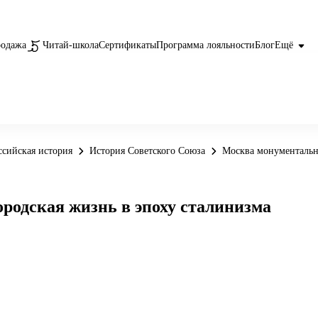
родажа
Читай-школа
Сертификаты
Программа лояльности
Блог
Ещё
ссийская история
История Советского Союза
Москва монументальна
родская жизнь в эпоху сталинизма