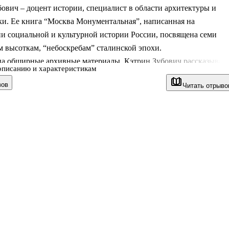
ович – доцент истории, специалист в области архитектуры и
ки. Ее книга “Москва Монументальная”, написанная на
и социальной и культурной истории России, посвящена семи
 высоткам, “небоскребам” сталинской эпохи.
на обширные архивные материалы, Кэтрин Зубович рассказывае
описанию и характеристикам
 и действиях советской элиты – от высших руководителей до
вов
Читать отрыво
хитекторов. Зубович показывает, как стремление к
лизму в сталинскую эпоху было вызвано желанием приобщить
 Союз к западным тенденциям в архитектуре и планировании, и
и требовали создания колоссальной инфраструктуры. Когда в
ул поток рабочих, власти выселили и пер