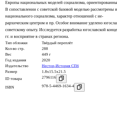
Европы национальных моделей социализма, ориентированных 
В сопоставлении с советской базовой моделью рассмотрены 
национального социализма, характер отношений с ие-
рархическим центром и пр. Особое внимание уделено югосла
советскому опыту. Исследуется разработка югославской конц
гг. и восприятие в странах региона.
Тип обложки
Твёрдый переплёт
Кол-во стр.
288
Вес
449 г
Год издания
2020
Издательство
Нестор-История СПб
Размер
1.8x15.5x21.5
2796116
ID товара
978-5-4469-1634-4
ISBN