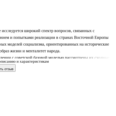
 исследуется широкий спектр вопросов, связанных с
нием и попытками реализации в странах Восточной Европы
ных моделей социализма, ориентированных на исторические
образ жизни и менталитет народа.
лении с советской базовой моделью рассмотрены их сходные
описанию и характеристикам
тличия, эволюция идеологии и практики национального
ть отзыв
, характер отношений с ие-
м центром и пр. Особое внимание уделено югославской практи
 социализма как альтернативе советскому опыту. Исследуется
 югославской концепции самоуправления, ее практическая
 в 1950–1970-е гг. и восприятие в странах региона.