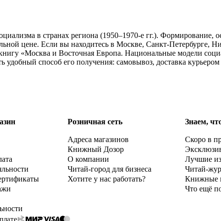
иализма в странах региона (1950–1970-е гг.). Формирование, о
льной цене. Если вы находитесь в Москве, Санкт-Петербурге, Н
книгу «Москва и Восточная Европа. Национальные модели социал
ь удобный способ его получения: самовывоз, доставка курьером
азин
Розничная сеть
Знаем, чт
Адреса магазинов
Скоро в п
Книжный Дозор
Эксклюзи
лата
О компании
Лучшие и
яльности
Читай-город для бизнеса
Читай-жу
ертификаты
Хотите у нас работать?
Книжные 
ажи
Что ещё п
ьности
плате