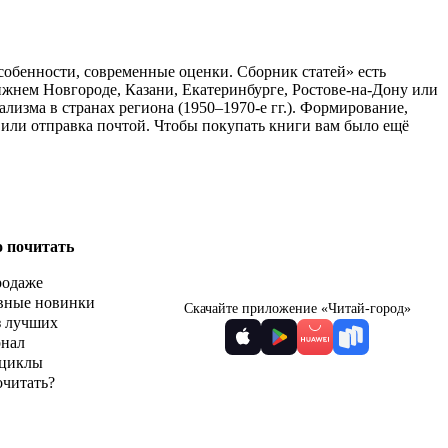
собенности, современные оценки. Сборник статей» есть
ижнем Новгороде, Казани, Екатеринбурге, Ростове-на-Дону или
изма в странах региона (1950–1970-е гг.). Формирование,
 или отправка почтой. Чтобы покупать книги вам было ещё
о почитать
родаже
вные новинки
Скачайте приложение «Читай-город»
з лучших
рнал
циклы
очитать?