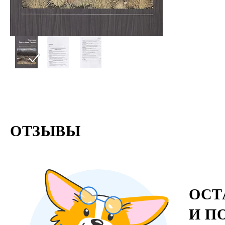
ОТЗЫВЫ
ОСТ
И П