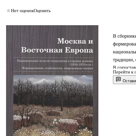
Нет оценок
Оценить
В сборнике
формирова
националь
традиции, 
В сопостав
Перейти к 
черты и о
Остави
социализма
рархически
построения
разработка
реализация