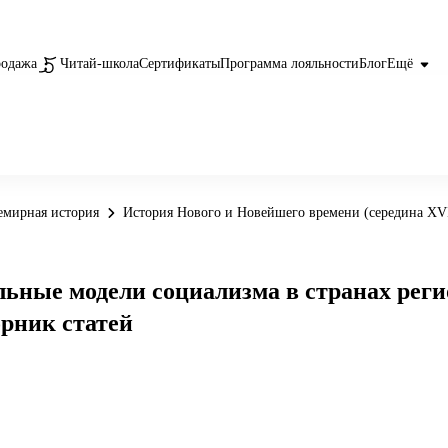
родажа
Читай-школа
Сертификаты
Программа лояльности
Блог
Ещё
емирная история
История Нового и Новейшего времени (середина XVI
ные модели социализма в странах регион
орник статей