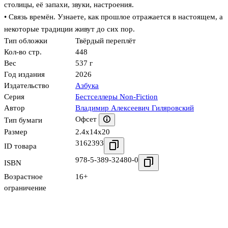
столицы, её запахи, звуки, настроения.
• Связь времён. Узнаете, как прошлое отражается в настоящем, а
некоторые традиции живут до сих пор.
Тип обложки
Твёрдый переплёт
Кол-во стр.
448
Вес
537 г
Год издания
2026
Издательство
Азбука
Серия
Бестселлеры Non-Fiction
Автор
Владимир Алексеевич Гиляровский
Офсет
Тип бумаги
Размер
2.4x14x20
3162393
ID товара
978-5-389-32480-0
ISBN
Возрастное
16+
ограничение