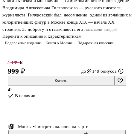
Книга «Москва и москвичи» — самое знаменитое произведение
Владимира Алексеевича Гиляровского — русского писателя,
журналиста. Гиляровский был, несомненно, одной из ярчайших и
колоритнейших фигур в Москве конца XIX — начала XX
столетия. За доброту и отзывчивость его называли «дядей
Перейти к описанию и характеристикам
Гиляем», за талант журналиста — «королем репортажа». С него
Подарочные издания
Книги о Москве
Подарочная классика
И. Е. Репин рисовал одного из запорожцев, пишущих письмо
турецкому султану. В своих статьях, очерках и воспоминаниях
Гиляровский запечатлел повседневную жизнь России на рубеже
1 199 ₽
веков: благодаря этим бесценным свидетельствам очевидца
999 ₽
+ до
149 бонусов
сохранилась память о прошлом Москвы, Подмосковья и русской
провинции. «Москва и москвичи» (1934) — это плод личного
Купить
опыта и жа
42
В наличии
Москва
Смотреть наличие
на карте