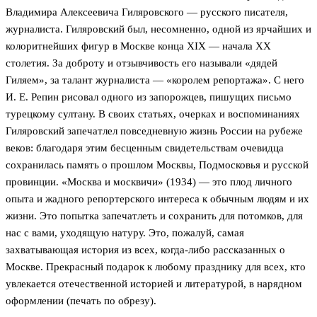
Владимира Алексеевича Гиляровского — русского писателя,
журналиста. Гиляровский был, несомненно, одной из ярчайших и
колоритнейших фигур в Москве конца XIX — начала XX
столетия. За доброту и отзывчивость его называли «дядей
Гиляем», за талант журналиста — «королем репортажа». С него
И. Е. Репин рисовал одного из запорожцев, пишущих письмо
турецкому султану. В своих статьях, очерках и воспоминаниях
Гиляровский запечатлел повседневную жизнь России на рубеже
веков: благодаря этим бесценным свидетельствам очевидца
сохранилась память о прошлом Москвы, Подмосковья и русской
провинции. «Москва и москвичи» (1934) — это плод личного
опыта и жадного репортерского интереса к обычным людям и их
жизни. Это попытка запечатлеть и сохранить для потомков, для
нас с вами, уходящую натуру. Это, пожалуй, самая
захватывающая история из всех, когда-либо рассказанных о
Москве. Прекрасный подарок к любому празднику для всех, кто
увлекается отечественной историей и литературой, в нарядном
оформлении (печать по обрезу).