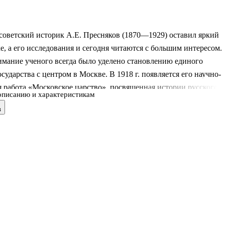
советский историк А.Е. Пресняков (1870—1929) оставил яркий
ке, а его исследования и сегодня читаются с большим интересом.
имание ученого всегда было уделено становлению единого
осударства с центром в Москве. В 1918 г. появляется его научно-
 работа «Московское царство», посвященная истории русского
описанию и характеристикам
ва XV—XVII столетий и окончательному формированию монарх
в
 дополненная продолжающими и расширяющими ее очерками о
сских царях из династии Романовых — Михаиле Федоровиче и
ихайловиче.