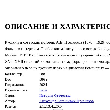
ОПИСАНИЕ И ХАРАКТЕРИ
Русский и советский историк А.Е. Пресняков (1870—1929) ост
большим интересом. Особое внимание ученого всегда было уд
Москве. В 1918 г. появляется его научно-популярная работа 
XV—XVII столетий и окончательному формированию монарх
очерками о первых русских царях из династии Романовых —
Кол-во стр.
288
Вес
386 г
Год издания
2024
Издательство
Вече
Серия
История Отечества
Автор
Александр Евгеньевич Пресняков
Размер
2.1x13.4x20.5