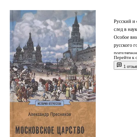
Русский и 
след в нау
Особое вн
русского г
популярная
Перейти к 
государст
1 отзы
в России,
первых ру
Алексее М