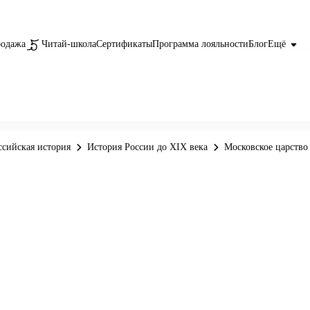
родажа
Читай-школа
Сертификаты
Программа лояльности
Блог
Ещё
ссийская история
История России до XIX века
Московское царство