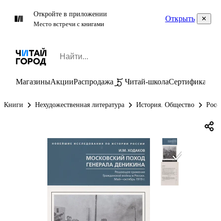
Откройте в приложении
Открыть
Место встречи с книгами
Магазины
Акции
Распродажа
Читай-школа
Сертификаты
П
Книги
Нехудожественная литература
История. Общество
Росс