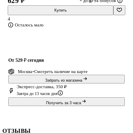
629 ₽
+ до
94 бонусов
решен исход Гражданской войны и определен вектор
последующего исторического развития нашей страны. В книге
Купить
рассмотрены причины стратегического поражения деникинских
4
войск. Военные неудачи ВСЮР
Осталось мало
от 529 ₽
сегодня
Москва
Смотреть наличие
на карте
Забрать из магазина
Экспресс-доставка, 350 ₽
Завтра до 13 часов дня
Получить за 3 часа
ОТЗЫВЫ