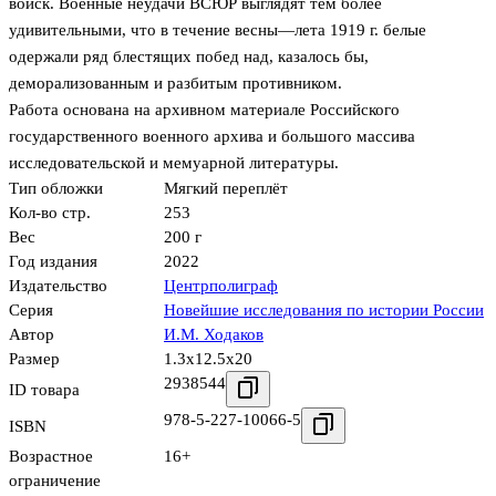
войск. Военные неудачи ВСЮР выглядят тем более
удивительными, что в течение весны—лета 1919 г. белые
одержали ряд блестящих побед над, казалось бы,
деморализованным и разбитым противником.
Работа основана на архивном материале Российского
государственного военного архива и большого массива
исследовательской и мемуарной литературы.
Тип обложки
Мягкий переплёт
Кол-во стр.
253
Вес
200 г
Год издания
2022
Издательство
Центрполиграф
Серия
Новейшие исследования по истории России
Автор
И.М. Ходаков
Размер
1.3x12.5x20
2938544
ID товара
978-5-227-10066-5
ISBN
Возрастное
16+
ограничение