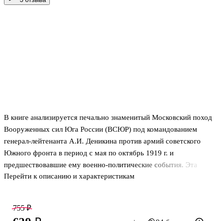
В книге анализируется печально знаменитый Московский поход
Вооруженных сил Юга России (ВСЮР) под командованием
генерал-лейтенанта А.И. Деникина против армий советского
Южного фронта в период с мая по октябрь 1919 г. и
предшествовавшие ему военно-политические события. Эта
Перейти к описанию и характеристикам
операция стала кульминацией противостояния красных и белых
на просторах Юга России и одновременно — лебединой песнью
Белого движения в России. В крупнейших встречных сражениях
755 ₽
под Орлом и Воронежем осенью 1919 г. без преувеличения был