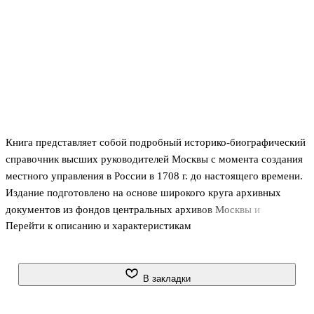
Книга представляет собой подробный историко-биографический
справочник высших руководителей Москвы с момента создания
местного управления в России в 1708 г. до настоящего времени.
Издание подготовлено на основе широкого круга архивных
документов из фондов центральных архивов Москвы и
Перейти к описанию и характеристикам
федеральных архивов. Предназначено для широкого круга
читателей, интересующихся отечественной историей.
В закладки