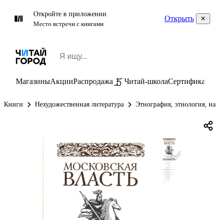
Откройте в приложении
Открыть
Место встречи с книгами
Магазины
Акции
Распродажа
Читай-школа
Сертификаты
П
Книги
Нехудожественная литература
Этнография, этнология, на