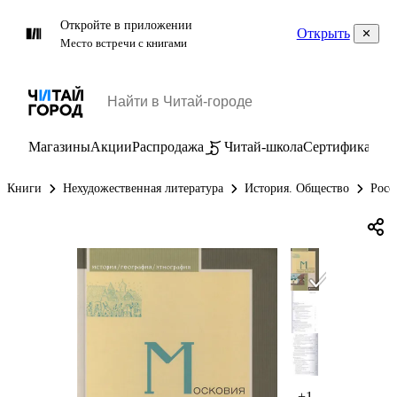
Откройте в приложении
Открыть
Место встречи с книгами
Магазины
Акции
Распродажа
Читай-школа
Сертификаты
П
Книги
Нехудожественная литература
История. Общество
Росс
+1