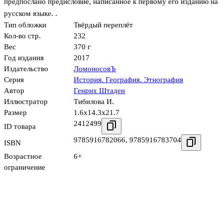
предпослано предисловие, написанное к первому его изданию на
русском языке. .
Тип обложки
Твёрдый переплёт
Кол-во стр.
232
Вес
370 г
Год издания
2017
Издательство
ЛомоносовЪ
Серия
История. География. Этнография
Автор
Генрих Штаден
Иллюстратор
Тибилова И.
Размер
1.6x14.3x21.7
2412499
ID товара
9785916782066
,
9785916783704
ISBN
Возрастное
6+
ограничение