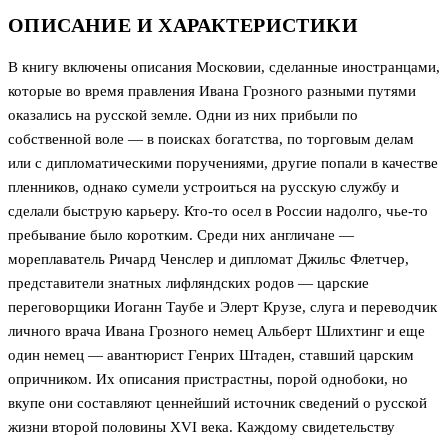
ОПИСАНИЕ И ХАРАКТЕРИСТИКИ
В книгу включены описания Московии, сделанные иностранцами,
которые во время правления Ивана Грозного разными путями
оказались на русской земле. Одни из них прибыли по
собственной воле — в поисках богатства, по торговым делам
или с дипломатическими поручениями, другие попали в качестве
пленников, однако сумели устроиться на русскую службу и
сделали быструю карьеру. Кто-то осел в России надолго, чье-то
пребывание было коротким. Среди них англичане —
мореплаватель Ричард Ченслер и дипломат Джильс Флетчер,
представители знатных лифляндских родов — царские
переговорщики Иоганн Таубе и Элерт Крузе, слуга и переводчик
личного врача Ивана Грозного немец Альберт Шлихтинг и еще
один немец — авантюрист Генрих Штаден, ставший царским
опричником. Их описания пристрастны, порой однобоки, но
вкупе они составляют ценнейший источник сведений о русской
жизни второй половины XVI века. Каждому свидетельству