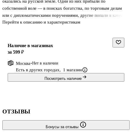
оказались на русской земле. Одни из них прибыли по
собственной воле — в поисках богатства, по торговым делам
или с дипломатическими поручениями, другие попали в качестве
Перейти к описанию и характеристикам
пленников, однако сумели устроиться на русскую службу и
сделали быструю карьеру. Кто-то осел в России надолго, чье-то
пребывание было коротким. Среди них англичане —
мореплаватель Ричард Ченслер и дипломат Джильс Флетчер,
Наличие в магазинах
представители знатных лифляндских родов — царские
за 599 ₽
переговорщики Иоганн Таубе и Элерт Крузе, слуга и переводчик
Москва
Нет в наличии
личного врача Ивана Грозного немец Альберт Шлихтинг и еще
Есть в других городах,
1 магазин
один немец — авантюрис
Посмотреть наличие
ОТЗЫВЫ
Бонусы за отзывы