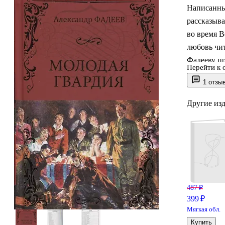
Написанный
рассказыва
во время 
любовь чит
Фадееву п
Перейти к 
предлагае
1 отзы
Другие из
487 ₽
399 ₽
Мягкая обл.
Купить