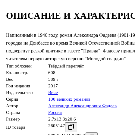
ОПИСАНИЕ И ХАРАКТЕРИ
Написанный в 1946 году, роман Александра Фадеева (1901-19
городка на Донбассе во время Великой Отечественной Войн
подвергнут резкой критике в газете "Правда". Фадееву приш
читателям первую авторскую версию "Молодой гвардии"… . 
Тип обложки
Твёрдый переплёт
Кол-во стр.
608
Вес
589 г
Год издания
2017
Издательство
Вече
Серия
100 великих романов
Автор
Александр Александрович Фадеев
Страна
Россия
Размер
2.7x13.3x20.6
2605147
ID товара