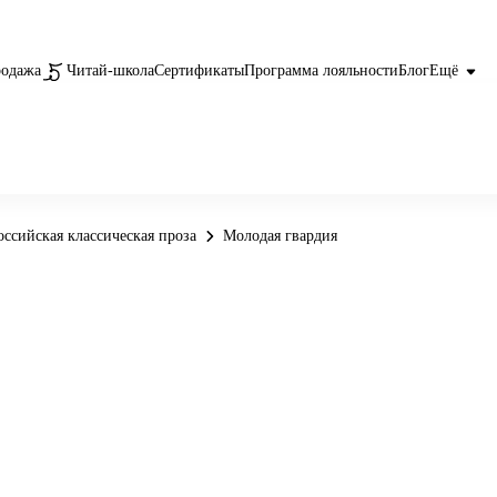
родажа
Читай-школа
Сертификаты
Программа лояльности
Блог
Ещё
оссийская классическая проза
Молодая гвардия