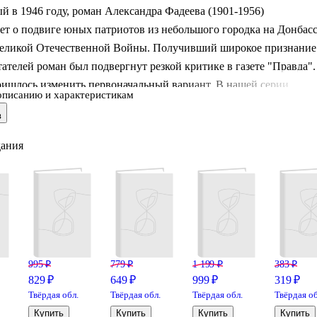
 в 1946 году, роман Александра Фадеева (1901-1956)
ет о подвиге юных патриотов из небольшого городка на Донбас
Великой Отечественной Войны. Получивший широкое признание
ателей роман был подвергнут резкой критике в газете "Правда".
ришлось изменить первоначальный вариант. В нашей серии
описанию и характеристикам
м читателям первую авторскую версию "Молодой гвардии"… . .
в
дания
995 ₽
779 ₽
1 199 ₽
383 ₽
829 ₽
649 ₽
999 ₽
319 ₽
Твёрдая обл.
Твёрдая обл.
Твёрдая обл.
Твёрдая об
Купить
Купить
Купить
Купить