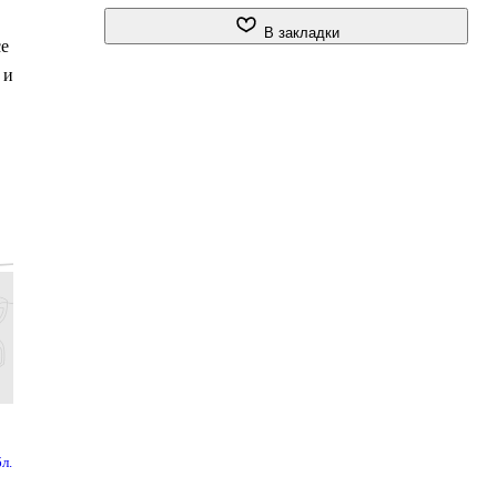
В закладки
се
 и
695 ₽
539 ₽
1 559 ₽
579 ₽
449 ₽
1 299 ₽
л.
Твёрдая обл.
Твёрдая обл.
Твёрдая обл.
Купить
Купить
Купить