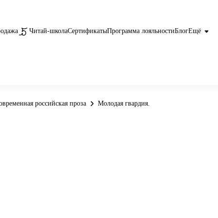
родажа
Читай-школа
Сертификаты
Программа лояльности
Блог
Ещё
овременная российская проза
Молодая гвардия.