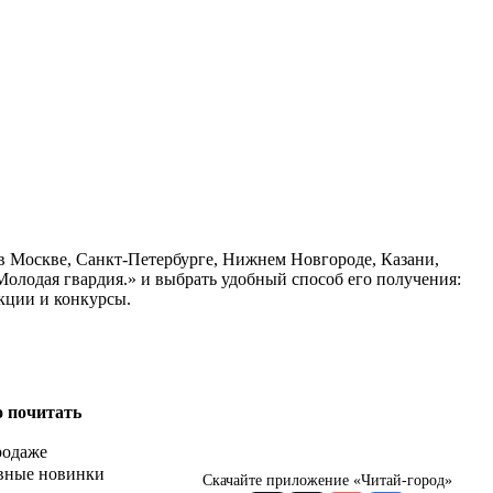
 в Москве, Санкт-Петербурге, Нижнем Новгороде, Казани,
олодая гвардия.» и выбрать удобный способ его получения:
кции и конкурсы.
о почитать
родаже
вные новинки
Скачайте приложение «Читай-город»