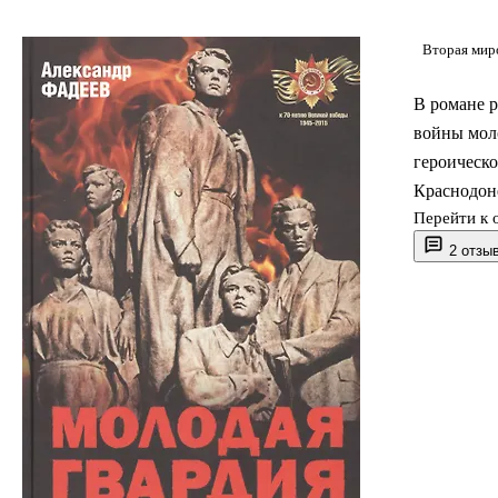
Вторая миро
В романе р
войны мол
героическ
Краснодон
Перейти к 
2 отзы