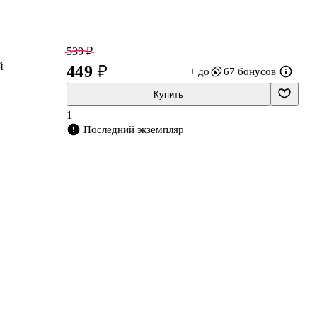
539 ₽
й
449 ₽
+ до
67 бонусов
Купить
1
Последний экземпляр