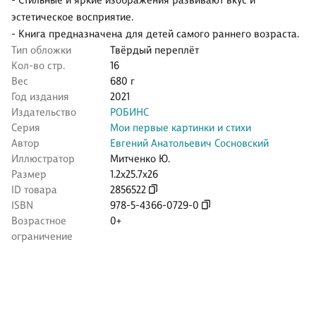
- Стильные и яркие изображения развивают вкус и
эстетическое восприятие.
- Книга предназначена для детей самого раннего возраста.
Тип обложки
Твёрдый переплёт
Кол-во стр.
16
Вес
680 г
Год издания
2021
Издательство
РОБИНС
Серия
Мои первые картинки и стихи
Автор
Евгений Анатольевич Сосновский
Иллюстратор
Митченко Ю.
Размер
1.2x25.7x26
ID товара
2856522
ISBN
978-5-4366-0729-0
Возрастное
0+
ограничение