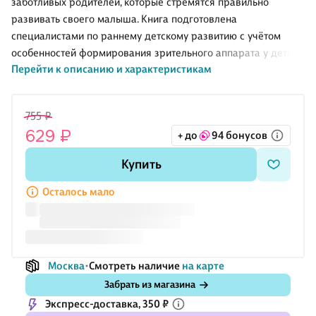
заботливых родителей, которые стремятся правильно
развивать своего малыша. Книга подготовлена
специалистами по раннему детскому развитию с учётом
особенностей формирования зрительного аппарата у детей.
Перейти к описанию и характеристикам
Крупные и яркие картинки стимулируют развитие
зрительного восприятия, а также внимания и
пространственной ориентации.
755 ₽
629 ₽
+ до
94 бонусов
Специально подобранные стихи, веселые и добрые,
способствуют быстрому и правильному формированию
Купить
звукопроизношения, увеличению словарного запаса и
вызывают положительные эмоции, что особенно важно в
Осталось мало
раннем возрасте. Читая стихи и показывая иллюстрации
своему малышу, вы заложите базу для его дальнейшего
обучения и развит
Москва
Смотреть наличие
на карте
Забрать из магазина
Экспресс-доставка, 350 ₽