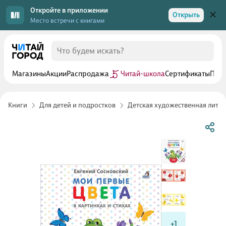
Откройте в приложении
Открыть
Место встречи с книгами
Магазины
Акции
Распродажа
Читай-школа
Сертификаты
Прог
Книги
Для детей и подростков
Детская художественная лите
+1