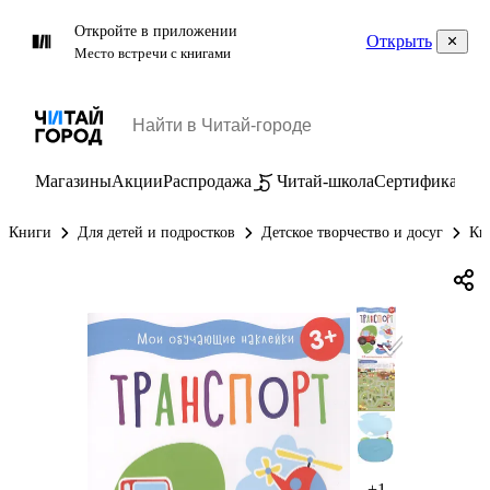
Откройте в приложении
Открыть
Место встречи с книгами
Магазины
Акции
Распродажа
Читай-школа
Сертификаты
П
Книги
Для детей и подростков
Детское творчество и досуг
Кн
+1