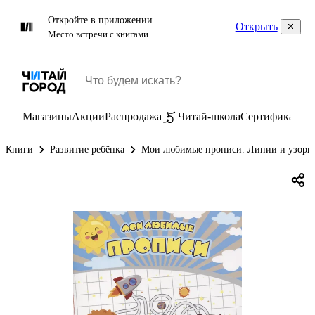
Откройте в приложении
Открыть
Место встречи с книгами
Магазины
Акции
Распродажа
Читай-школа
Сертификаты
П
Книги
Развитие ребёнка
Мои любимые прописи. Линии и узоры. 