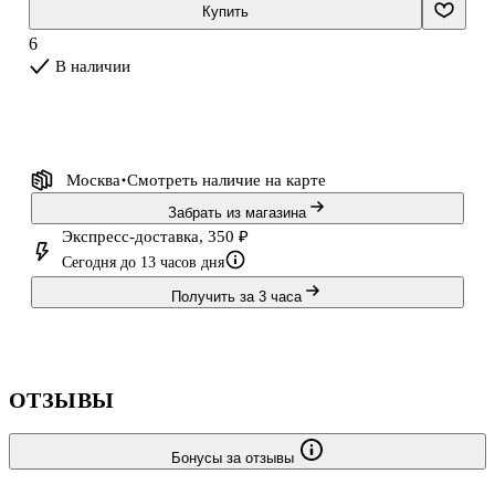
выполняя несложные игровые задания, маленький ученик узнает,
Купить
как пишутся печатные буквы, и потренируется складывать их в
6
слова; увидит, к
В наличии
Москва
Смотреть наличие
на карте
Забрать из магазина
Экспресс-доставка, 350 ₽
Сегодня до 13 часов дня
Получить за 3 часа
ОТЗЫВЫ
Бонусы за отзывы