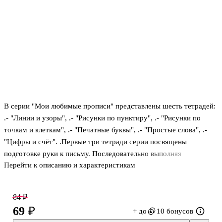
В серии "Мои любимые прописи" представлены шесть тетрадей:
.- "Линии и узоры", .- "Рисунки по пунктиру", .- "Рисунки по
точкам и клеткам", .- "Печатные буквы", .- "Простые слова", .-
"Цифры и счёт". .Первые три тетради серии посвящены
подготовке руки к письму. Последовательно выполняя
Перейти к описанию и характеристикам
предложенные задания, ребёнок сможет развить мелкую
моторику пальцев, научится уверенно проводить линии,
соединять точки, обводить клетки, рисовать простые и сложные
84 ₽
контуры. .Следующие три рабочие тетради предназначены
69 ₽
+ до
10 бонусов
непосредственно для письма. Заполняя страницы прописей и