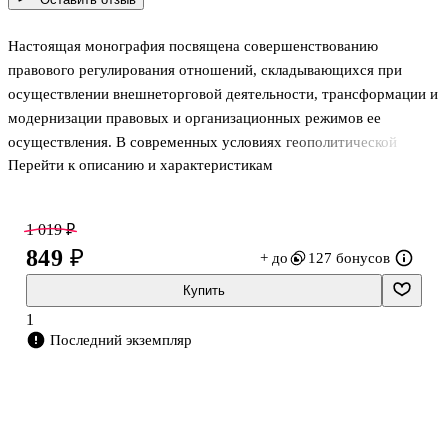
Настоящая монография посвящена совершенствованию
правового регулирования отношений, складывающихся при
осуществлении внешнеторговой деятельности, трансформации и
модернизации правовых и организационных режимов ее
осуществления. В современных условиях геополитической
Перейти к описанию и характеристикам
трансформации совершенствование правовых режимов
внешнеторговой деятельности необходимо в целях стабилизации
международной торговли, обеспечения устойчивости товарных
1 019 ₽
рынков, а также устойчивого развития мировой экономики. В
849 ₽
+ до
127 бонусов
контексте современных вызовов совершенствуются
инфраструктурные и организационные основы обеспечения
Купить
внешнеторговой деятельности. Пандемия COVID-19,
1
климатический кризис, стремительно развивающаяся санкционна
Последний экземпляр