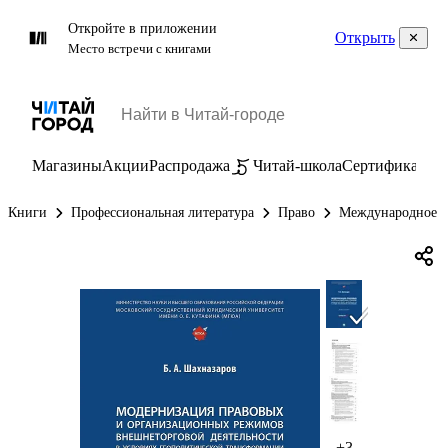
Откройте в приложении
Открыть
Место встречи с книгами
Магазины
Акции
Распродажа
Читай-школа
Сертификаты
П
Книги
Профессиональная литература
Право
Международное п
+3