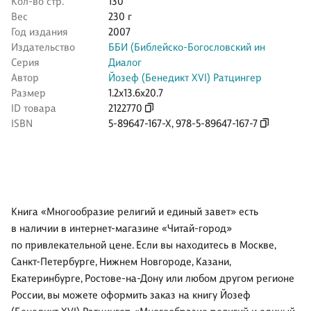
Кол-во стр.
130
Вес
230 г
Год издания
2007
Издательство
ББИ (Библейско-Богословский ин
Серия
Диалог
Автор
Йозеф (Бенедикт XVI) Ратцингер
Размер
1.2x13.6x20.7
ID товара
2122770
ISBN
5-89647-167-X
,
978-5-89647-167-7
Книга «Многообразие религий и единый завет» есть
в наличии в интернет-магазине «Читай-город»
по привлекательной цене. Если вы находитесь в Москве,
Санкт-Петербурге, Нижнем Новгороде, Казани,
Екатеринбурге, Ростове-на-Дону или любом другом регионе
России, вы можете оформить заказ на книгу Йозеф