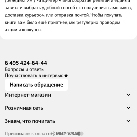
(Бенедикт XVI) Ратцингер «Многообразие религий и единый
завет» и выбрать удобный способ его получения: самовывоз,
доставка курьером или отправка почтой. Чтобы покупать
книги вам было ещё приятнее, мы регулярно проводим
акции и конкурсы.
8 495 424-84-44
Вопросы и ответы
Поучаствовать в интервью
Написать обращение
Интернет-магазин
Акции
Розничная сеть
Распродажа
Доставка и оплата
Адреса магазинов
Знаем, что почитать
Программа лояльности
Книжный Дозор
Подарочные сертификаты
О компании
Скоро в продаже
Принимаем к оплате