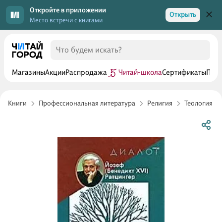
Откройте в приложении
Открыть
Место встречи с книгами
Магазины
Акции
Распродажа
Читай-школа
Сертификаты
Прог
Книги
Профессиональная литература
Религия
Теология