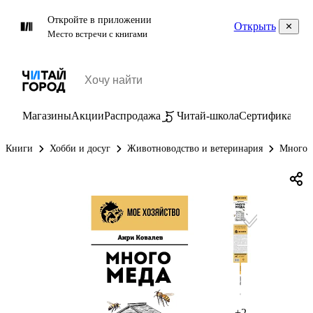
Откройте в приложении
Открыть
Место встречи с книгами
Магазины
Акции
Распродажа
Читай-школа
Сертификаты
П
Книги
Хобби и досуг
Животноводство и ветеринария
Много 
+2