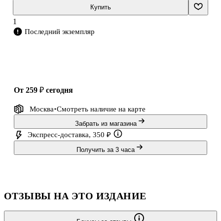
зимовки пчел и рассказывает интересные истории из практики.
Купить
Книга в мягкой обложке подойдет для опытных и начинаю
1
Последний экземпляр
от 259 ₽
сегодня
Москва
Смотреть наличие
на карте
Забрать из магазина
Экспресс-доставка, 350 ₽
Получить за 3 часа
ОТЗЫВЫ НА ЭТО ИЗДАНИЕ