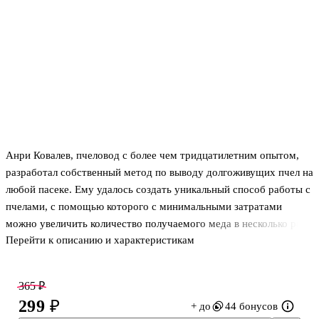
Анри Ковалев, пчеловод с более чем тридцатилетним опытом,
разработал собственный метод по выводу долгоживущих пчел на
любой пасеке. Ему удалось создать уникальный способ работы с
пчелами, с помощью которого с минимальными затратами
можно увеличить количество получаемого меда в несколько раз.
Перейти к описанию и характеристикам
В книге "Долгоживущие пчелы. Метод Ковалева" вы найдете
схему и подробные описания клеточки, которая позволяет
изолировать матку на срок до трех месяцев, при этом сохраняя
365 ₽
ее максимальную производительность. Автор делится секретами
299 ₽
+ до
44 бонусов
создания контрольной рамки, ульев, работы с медовиками,