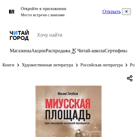
Откройте в приложении
Открыть
Место встречи с книгами
Магазины
Акции
Распродажа
Читай-школа
Сертификаты
П
Книги
Художественная литература
Российская литература
Рос