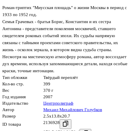
Роман-триптих "Миусская площадь" о жизни Москвы в период с
1933 по 1952 год.
Семья Грачевых - братья Борис, Константин и их сестра
Антонина - представители поколения москвичей, ставшего
свидетелем роковых событий эпохи. Их судьбы напрямую
связаны с тайными проектами советского правительства, их
жизнь - осколок зеркала, в котором видна судьба страны.
Несмотря на мистическую атмосферу романа, автор воссоздает
дух времени, используя запоминающиеся детали, находя особые
краски, точные интонации.
Тип обложки
Твёрдый переплёт
Кол-во стр.
399
Вес
370 г
Год издания
2007
Издательство
Центрполиграф
Автор
Михаил Михайлович Голубков
Размер
2.5x13.8x20.7
2136928
ID товара