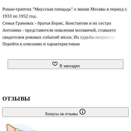
Роман-триптих "Миусская площадь" о жизни Москвы в период с
1933 по 1952 год.
Семья Грачевых - братья Борис, Константин и их сестра
Антонина - представители поколения москвичей, ставшего
свидетелем роковых событий эпохи. Их судьбы напрямую
Перейти к описанию и характеристикам
связаны с тайными проектами советского правительства, их
жизнь - осколок зеркала, в котором видна судьба страны.
Несмотря на мистическую атмосферу романа, автор воссоздает
дух времени, используя запоминающиеся детали, находя особые
В закладки
краски, точные интонации.
ОТЗЫВЫ
Бонусы за отзывы