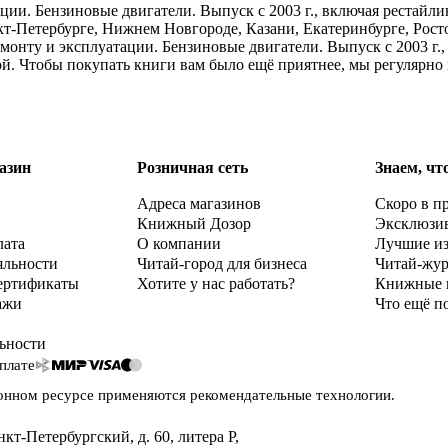
ации. Бензиновые двигатели. Выпуск с 2003 г., включая рестайли
кт-Петербурге, Нижнем Новгороде, Казани, Екатеринбурге, Рос
ремонту и эксплуатации. Бензиновые двигатели. Выпуск с 2003 г.
ой. Чтобы покупать книги вам было ещё приятнее, мы регулярно
азин
Розничная сеть
Знаем, чт
Адреса магазинов
Скоро в п
Книжный Дозор
Эксклюзи
лата
О компании
Лучшие и
яльности
Читай-город для бизнеса
Читай-жу
ертификаты
Хотите у нас работать?
Книжные 
ажи
Что ещё п
ьности
плате
онном ресурсе применяются
рекомендательные технологии
.
нкт-Петербургский, д. 60, литера Р
,