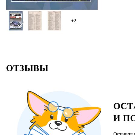
+2
ОТЗЫВЫ
ОСТ
И П
Оставьте 