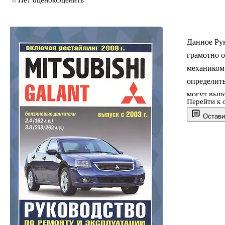
Нет оценок
Оценить
Данное Рук
грамотно 
механиком
определить
могут выпо
Перейти к 
информаци
Остави
действий и
надеемся, 
самостояте