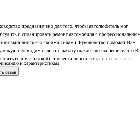
оводство предназначено для того, чтобы автолюбитель мог
обсудить и спланировать ремонт автомобиля с профессиональны
 или выполнить его своими силами. Руководство поможет Вам
, какую необходимо сделать работу (даже если вы решите, что В
лнить ее в мастерской), провести диагностику и предоставить
описанию и характеристикам
ю о техническом состоянии, определить последовательность
ть отзыв
 диагностики при обслуживании или ремонте. Тем не менее,
что Вы воспользуетесь данным Руководством именно для
льного выполнения работ.