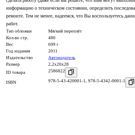
сделать работу (даже если вы решите, что Вам могут выполни
информацию о техническом состоянии, определить последов
ремонте. Тем не менее, надеемся, что Вы воспользуетесь да
работ.
Тип обложки
Мягкий переплёт
Кол-во стр.
480
Вес
699 г
Год издания
2011
Издательство
Автоиздатель
Размер
2.2x20x28
2586822
ID товара
978-5-43-420001-1
,
978-5-4342-0001-1
ISBN