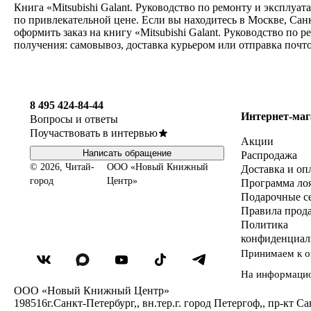
Книга «Mitsubishi Galant. Руководство по ремонту и эксплуат
по привлекательной цене. Если вы находитесь в Москве, Сан
оформить заказ на книгу «Mitsubishi Galant. Руководство по 
получения: самовывоз, доставка курьером или отправка почт
8 495 424-84-44
Интернет-маг
Вопросы и ответы
Поучаствовать в интервью
Акции
Написать обращение
Распродажа
© 2026, Читай-
ООО «Новый Книжный
Доставка и оп
город
Центр»
Программа ло
Подарочные с
Правила прод
Политика
конфиденциал
Принимаем к о
На информаци
ООО «Новый Книжный Центр»
198516
г.Санкт-Петербург,
,
вн.тер.г. город Петергоф,
,
пр-кт Са