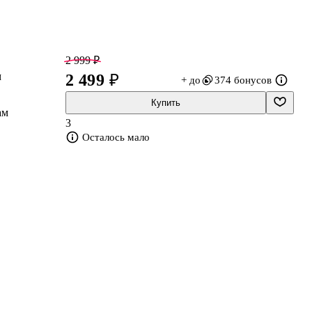
2 999 ₽
м
2 499 ₽
+ до
374 бонусов
Купить
ам
3
Осталось мало