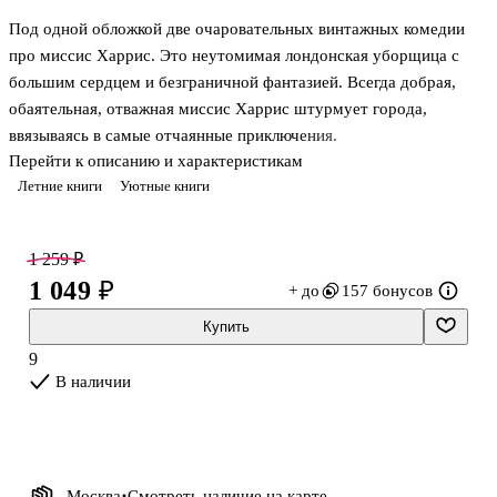
Под одной обложкой две очаровательных винтажных комедии
про миссис Харрис. Это неутомимая лондонская уборщица с
большим сердцем и безграничной фантазией. Всегда добрая,
обаятельная, отважная миссис Харрис штурмует города,
ввязываясь в самые отчаянные приключения.
Перейти к описанию и характеристикам
Летние книги
Уютные книги
В первой истории она едет в Париж, чтобы добыть платье своей
мечты от Диора. Пусть все говорят, что такие платья не
положены уборщицам, она-то знает: она его достойна! Во
1 259 ₽
второй истории миссис Харрис отправляется за океан, в Нью-
1 049 ₽
+ до
157 бонусов
Йорк, чтобы найти мальчику-сироте давно потерянного отца.
Величайшей удачей ее будет привязанность людей, которые
Купить
всегда готовы протянуть ей руку помощи. Уж кому, как не
9
миссис Харрис знать, что в ми
В наличии
Москва
Смотреть наличие
на карте