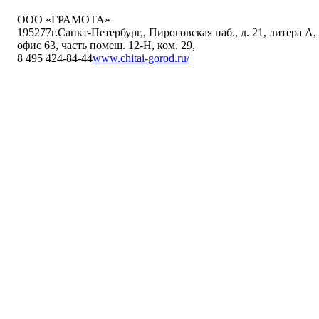
ООО «ГРАМОТА»
195277
г.Санкт-Петербург,
,
Пироговская наб., д. 21, литера А,
офис 63, часть помещ. 12-Н, ком. 29
,
8 495 424-84-44
www.chitai-gorod.ru/