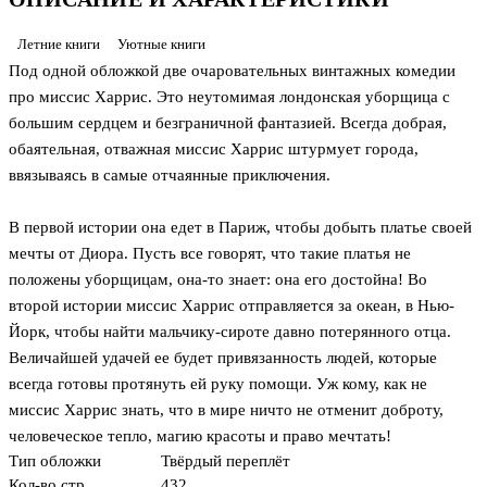
Летние книги
Уютные книги
Под одной обложкой две очаровательных винтажных комедии
про миссис Харрис. Это неутомимая лондонская уборщица с
большим сердцем и безграничной фантазией. Всегда добрая,
обаятельная, отважная миссис Харрис штурмует города,
ввязываясь в самые отчаянные приключения.
В первой истории она едет в Париж, чтобы добыть платье своей
мечты от Диора. Пусть все говорят, что такие платья не
положены уборщицам, она-то знает: она его достойна! Во
второй истории миссис Харрис отправляется за океан, в Нью-
Йорк, чтобы найти мальчику-сироте давно потерянного отца.
Величайшей удачей ее будет привязанность людей, которые
всегда готовы протянуть ей руку помощи. Уж кому, как не
миссис Харрис знать, что в мире ничто не отменит доброту,
человеческое тепло, магию красоты и право мечтать!
Тип обложки
Твёрдый переплёт
Кол-во стр.
432