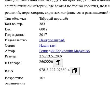
альтернативной истории, где важны не только события, но и 
решений, переговоров, скрытых конфликтов и размышлений о
Тип обложки
Твёрдый переплёт
Кол-во стр.
383
Вес
680 г
Год издания
2017
Издательство
Центрполиграф
Серия
Наши там
Автор
Геннадий Борисович Марченко
Размер
2.5x13.5x20.6
2602220
ID товара
978-5-227-07630-4
ISBN
Возрастное
16+
ограничение