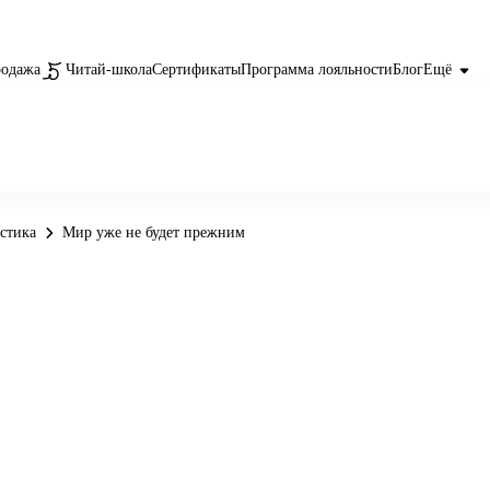
родажа
Читай-школа
Сертификаты
Программа лояльности
Блог
Ещё
астика
Мир уже не будет прежним