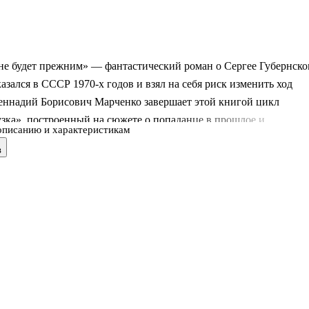
не будет прежним» — фантастический роман о Сергее Губернско
азался в СССР 1970-х годов и взял на себя риск изменить ход
Геннадий Борисович Марченко завершает этой книгой цикл
зка», построенный на сюжете о попаданце в прошлое и
описанию и характеристикам
ях его решений. Здесь в центре не просто путешествие во
в
 попытка повлиять на судьбу страны, когда любое действие меня
кий баланс, экономику и отношения с внешним миром. Книга
 к теме альтернативного развития СССР и показывает, как личн
 сталкивается с партийной элитой, силовыми структурами и
ным давлением. Для читателя это история не о лёгком
и, а о цене