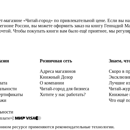
т-магазине «Читай-город» по привлекательной цене. Если вы н
регионе России, вы можете оформить заказ на книгу Геннадий М
почтой. Чтобы покупать книги вам было ещё приятнее, мы регул
азин
Розничная сеть
Знаем, чт
Адреса магазинов
Скоро в п
Книжный Дозор
Эксклюзи
лата
О компании
Лучшие и
яльности
Читай-город для бизнеса
Читай-жу
ертификаты
Хотите у нас работать?
Книжные 
ажи
Что ещё п
ьности
плате
онном ресурсе применяются
рекомендательные технологии
.