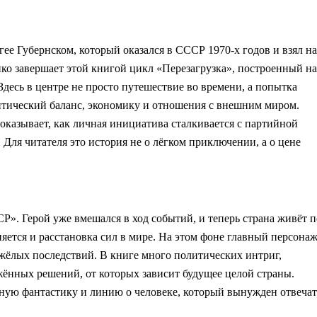
е Губернском, который оказался в СССР 1970-х годов и взял на
ко завершает этой книгой цикл «Перезагрузка», построенный на
десь в центре не просто путешествие во времени, а попытка
литический баланс, экономику и отношения с внешним миром.
оказывает, как личная инициатива сталкивается с партийной
ля читателя это история не о лёгком приключении, а о цене
». Герой уже вмешался в ход событий, и теперь страна живёт п
яется и расстановка сил в мире. На этом фоне главный персона
яжёлых последствий. В книге много политических интриг,
жённых решений, от которых зависит будущее целой страны.
ную фантастику и линию о человеке, который вынужден отвечат