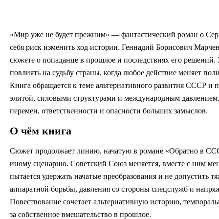
«Мир уже не будет прежним» — фантастический роман о Серге
себя риск изменить ход истории. Геннадий Борисович Марчен
сюжете о попаданце в прошлое и последствиях его решений. З
повлиять на судьбу страны, когда любое действие меняет по
Книга обращается к теме альтернативного развития СССР и п
элитой, силовыми структурами и международным давлением. Д
перемен, ответственности и опасности больших замыслов.
О чём книга
Сюжет продолжает линию, начатую в романе «Обратно в СССР
иному сценарию. Советский Союз меняется, вместе с ним мен
пытается удержать начатые преобразования и не допустить т
аппаратной борьбы, давления со стороны спецслужб и напря
Повествование сочетает альтернативную историю, темпораль
за собственное вмешательство в прошлое.