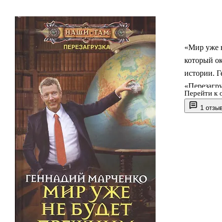
«Мир уже 
который ок
истории. 
«Перезагру
Перейти к 
последстви
1 отзы
времени, а
политичес
обращается
инициатива
международ
приключени