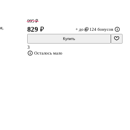
995 ₽
м,
829 ₽
+ до
124 бонусов
Купить
3
Осталось мало
ет
ая