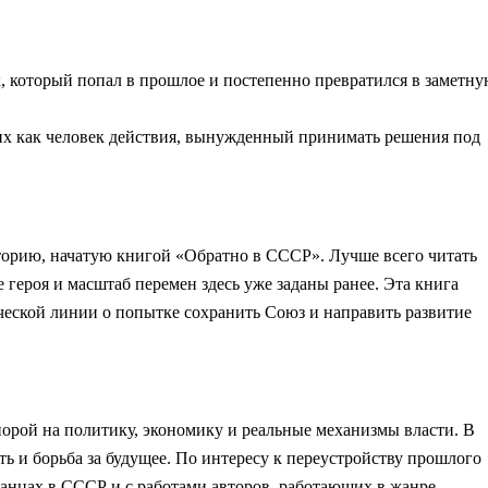
 который попал в прошлое и постепенно превратился в заметн
 них как человек действия, вынужденный принимать решения под
сторию, начатую книгой «Обратно в СССР». Лучше всего читать
героя и масштаб перемен здесь уже заданы ранее. Эта книга
ческой линии о попытке сохранить Союз и направить развитие
порой на политику, экономику и реальные механизмы власти. В
ть и борьба за будущее. По интересу к переустройству прошлого
анцах в СССР и с работами авторов, работающих в жанре