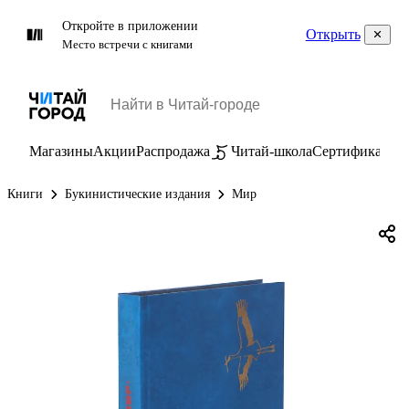
Откройте в приложении
Открыть
Место встречи с книгами
Магазины
Акции
Распродажа
Читай-школа
Сертификаты
П
Книги
Букинистические издания
Мир