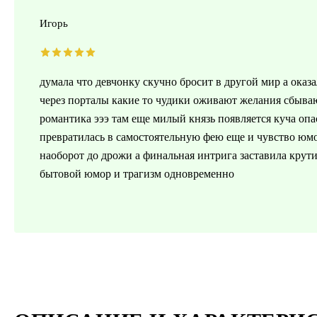
Игорь
думала что девчонку скучно бросит в другой мир а оказ
через порталы какие то чудики оживают желания сбыва
романтика эээ там еще милый князь появляется куча оп
превратилась в самостоятельную фею еще и чувство юмор
наоборот до дрожи а финальная интрига заставила крути
бытовой юмор и трагизм одновременно