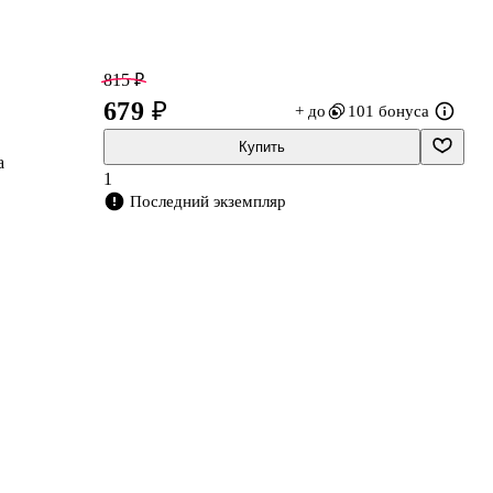
815 ₽
679 ₽
+ до
101 бонуса
Купить
а
1
но
Последний экземпляр
,
.