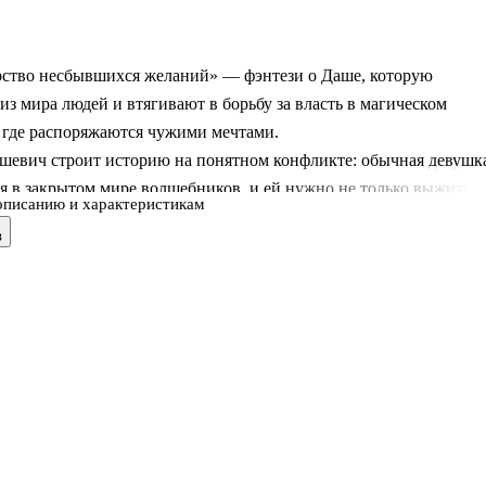
ство несбывшихся желаний» — фэнтези о Даше, которую
з мира людей и втягивают в борьбу за власть в магическом
 где распоряжаются чужими мечтами.
шевич строит историю на понятном конфликте: обычная девушк
я в закрытом мире волшебников, и ей нужно не только выжить, 
описанию и характеристикам
почему именно она стала частью чужой игры.
в
л в серии «Наши там» и соединяет черты городского и боевого
мотивом попаданца.
ы не только приключения, но и устройство самого Министерства
ение желаний связано с риском, тайнами и жёсткими решениями
йдёт тем, кто ищет историю с быстрым развитием событий,