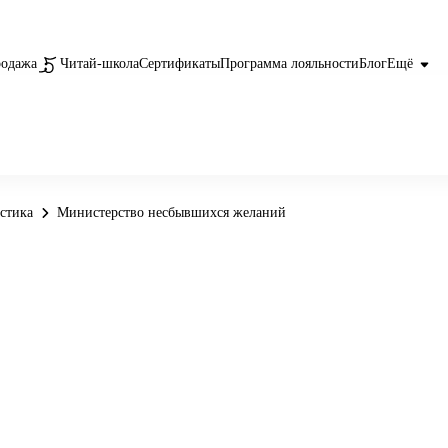
родажа
Читай-школа
Сертификаты
Программа лояльности
Блог
Ещё
астика
Министерство несбывшихся желаний