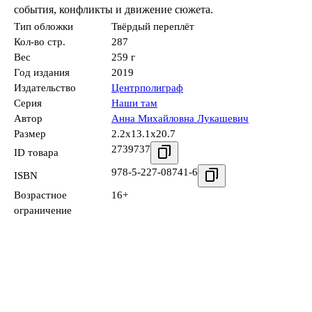
события, конфликты и движение сюжета.
Тип обложки
Твёрдый переплёт
Кол-во стр.
287
Вес
259 г
Год издания
2019
Издательство
Центрполиграф
Серия
Наши там
Автор
Анна Михайловна Лукашевич
Размер
2.2x13.1x20.7
2739737
ID товара
978-5-227-08741-6
ISBN
Возрастное
16+
ограничение