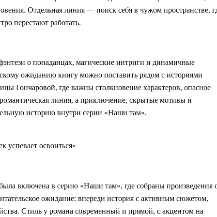
новения. Отдельная линия — поиск себя в чужом пространстве, г
тро перестают работать.
 фэнтези о попаданцах, магические интриги и динамичные
ьскому ожиданию книгу можно поставить рядом с историями
ны Гончаровой, где важны столкновение характеров, опасное
не романтическая линия, а приключение, скрытые мотивы и
тельную историю внутри серии «Наши там».
ек успевает освоиться»
 была включена в серию «Наши там», где собраны произведения 
читательское ожидание: впереди история с активным сюжетом,
йства. Стиль у романа современный и прямой, с акцентом на