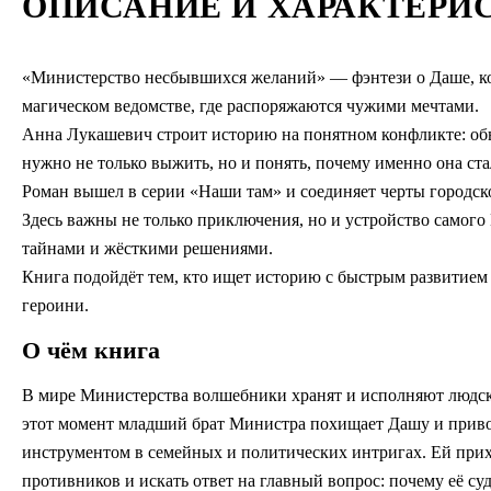
ОПИСАНИЕ И ХАРАКТЕРИ
«Министерство несбывшихся желаний» — фэнтези о Даше, кот
магическом ведомстве, где распоряжаются чужими мечтами.
Анна Лукашевич строит историю на понятном конфликте: обы
нужно не только выжить, но и понять, почему именно она ст
Роман вышел в серии «Наши там» и соединяет черты городско
Здесь важны не только приключения, но и устройство самого
тайнами и жёсткими решениями.
Книга подойдёт тем, кто ищет историю с быстрым развитие
героини.
О чём книга
В мире Министерства волшебники хранят и исполняют людск
этот момент младший брат Министра похищает Дашу и привози
инструментом в семейных и политических интригах. Ей прихо
противников и искать ответ на главный вопрос: почему её суд