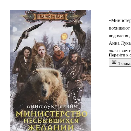
«Министер
похищают и
ведомстве,
Анна Лука
оказываетс
Перейти к 
и понять, 
1 отзы
Роман выше
фэнтези с 
Здесь важн
где исполн
Книга подо
магическ