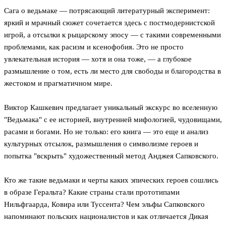
Сага о ведьмаке — потрясающий литературный эксперимент:
яркий и мрачный сюжет сочетается здесь с постмодернистской
игрой, а отсылки к рыцарскому эпосу — с такими современными
проблемами, как расизм и ксенофобия. Это не просто
увлекательная история — хотя и она тоже, — а глубокое
размышление о том, есть ли место для свободы и благородства в
жестоком и прагматичном мире.
Виктор Кашкевич предлагает уникальный экскурс во вселенную
"Ведьмака" с ее историей, внутренней мифологией, чудовищами,
расами и богами. Но не только: его книга — это еще и анализ
культурных отсылок, размышления о символизме героев и
попытка "вскрыть" художественный метод Анджея Сапковского.
Кто же такие ведьмаки и черты каких эпических героев сошлись
в образе Геральта? Какие страны стали прототипами
Нильфгаарда, Ковира или Туссента? Чем эльфы Сапковского
напоминают польских националистов и как отличается Дикая