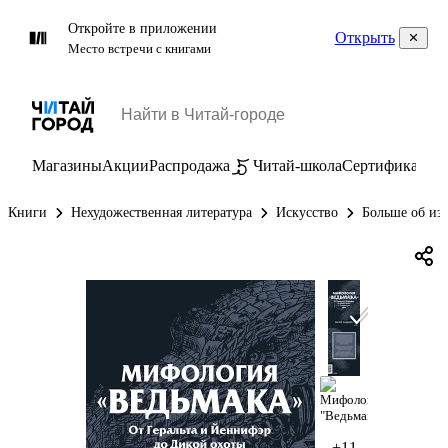
Откройте в приложении
Открыть
Место встречи с книгами
Магазины
Акции
Распродажа
Читай-школа
Сертификаты
П
Книги
Нехудожественная литература
Искусство
Больше об из
+11