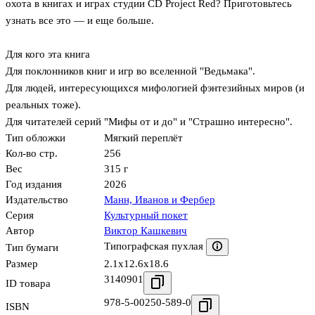
охота в книгах и играх студии CD Project Red? Приготовьтесь
узнать все это — и еще больше.
Для кого эта книга
Для поклонников книг и игр во вселенной "Ведьмака".
Для людей, интересующихся мифологией фэнтезийных миров (и
реальных тоже).
Для читателей серий "Мифы от и до" и "Страшно интересно".
Тип обложки
Мягкий переплёт
Кол-во стр.
256
Вес
315 г
Год издания
2026
Издательство
Манн, Иванов и Фербер
Серия
Культурный покет
Автор
Виктор Кашкевич
Типографская пухлая
Тип бумаги
Размер
2.1x12.6x18.6
3140901
ID товара
978-5-00250-589-0
ISBN