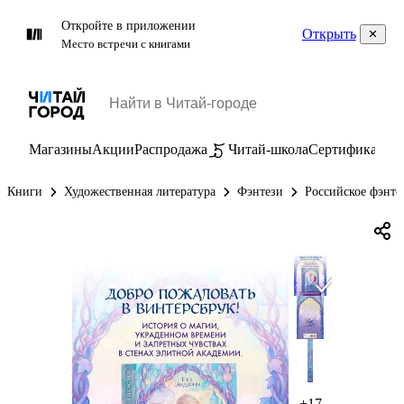
Откройте в приложении
Открыть
Место встречи с книгами
Магазины
Акции
Распродажа
Читай-школа
Сертификаты
П
Книги
Художественная литература
Фэнтези
Российское фэнте
+17