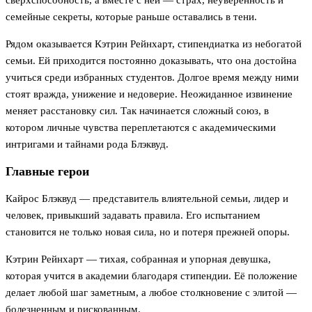
сверхспособность, а вместе с ней — страх, неуверенность и
семейные секреты, которые раньше оставались в тени.
Рядом оказывается Кэтрин Рейнхарт, стипендиатка из небогатой
семьи. Ей приходится постоянно доказывать, что она достойна
учиться среди избранных студентов. Долгое время между ними
стоят вражда, унижение и недоверие. Неожиданное извинение
меняет расстановку сил. Так начинается сложный союз, в
котором личные чувства переплетаются с академическими
интригами и тайнами рода Блэквуд.
Главные герои
Кайрос Блэквуд — представитель влиятельной семьи, лидер и
человек, привыкший задавать правила. Его испытанием
становится не только новая сила, но и потеря прежней опоры.
Кэтрин Рейнхарт — тихая, собранная и упорная девушка,
которая учится в академии благодаря стипендии. Её положение
делает любой шаг заметным, а любое столкновение с элитой —
болезненным и рискованным.