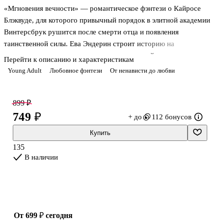
«Мгновения вечности» — романтическое фэнтези о Кайросе
Блэквуде, для которого привычный порядок в элитной академии
Винтерсбрук рушится после смерти отца и появления
таинственной силы. Ева Эндерин строит историю на
столкновении двух миров: привилегированной среды, где статус
Перейти к описанию и характеристикам
решает почти всё, и жизни стипендиатки, которой каждый день
Young Adult
Любовное фэнтези
От ненависти до любви
приходится отстаивать своё место. В центре не только
притяжение между героями, но и давление закрытого учебного
сообщества, семейные тайны и вопрос, можно ли выйти за
899 ₽
пределы роли, которую тебе навязали. Роман подойдёт тем, кто
749 ₽
+ до
112 бонусов
ищет историю об эмоциях, иерархии и внутреннем переломе в
Купить
декорациях академии.
135
В наличии
О чём книга
Сюжет разворачивается в
от 699 ₽
сегодня