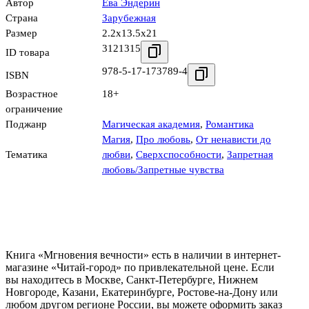
Автор
Ева Эндерин
Страна
Зарубежная
Размер
2.2x13.5x21
3121315
ID товара
978-5-17-173789-4
ISBN
Возрастное
18+
ограничение
Поджанр
Магическая академия
,
Романтика
Магия
,
Про любовь
,
От ненависти до
Тематика
любви
,
Сверхспособности
,
Запретная
любовь/Запретные чувства
Книга «Мгновения вечности» есть в наличии в интернет-
магазине «Читай-город» по привлекательной цене. Если
вы находитесь в Москве, Санкт-Петербурге, Нижнем
Новгороде, Казани, Екатеринбурге, Ростове-на-Дону или
любом другом регионе России, вы можете оформить заказ