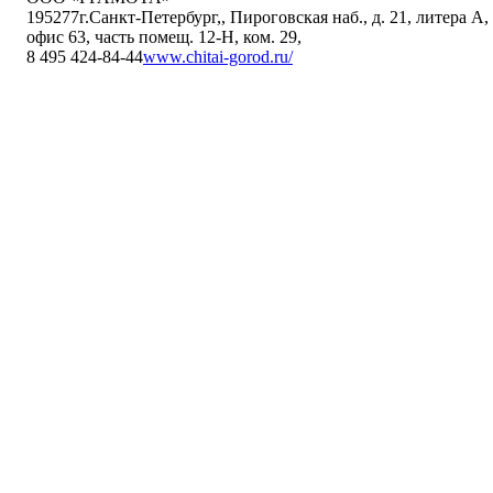
195277
г.Санкт-Петербург,
,
Пироговская наб., д. 21, литера А,
офис 63, часть помещ. 12-Н, ком. 29
,
8 495 424-84-44
www.chitai-gorod.ru/