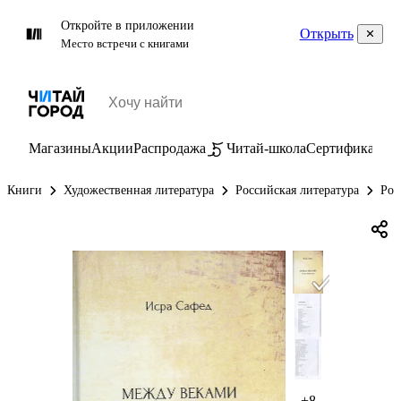
Откройте в приложении
Открыть
Место встречи с книгами
Магазины
Акции
Распродажа
Читай-школа
Сертификаты
П
Книги
Художественная литература
Российская литература
Рос
+8