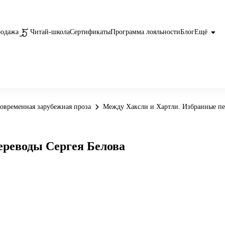
родажа
Читай-школа
Сертификаты
Программа лояльности
Блог
Ещё
овременная зарубежная проза
Между Хаксли и Хартли. Избранные пе
ереводы Сергея Белова