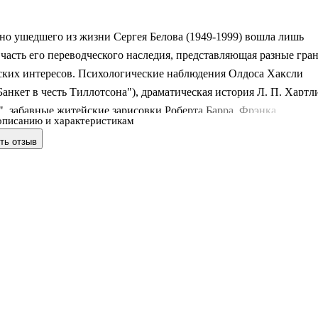
но ушедшего из жизни Сергея Белова (1949-1999) вошла лишь
часть его переводческого наследия, представляющая разные гра
еских интересов. Психологические наблюдения Олдоса Хаксли
Банкет в честь Тиллотсона"), драматическая история Л. П. Хартл
, забавные житейские зарисовки Роберта Барра, Фрэнка
описанию и характеристикам
 парадоксы Джорджа Миксша и Г. К. Честертона.
ть отзыв