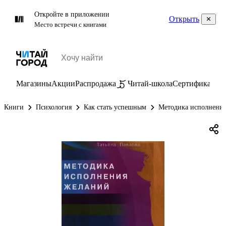
Откройте в приложении
Открыть
Место встречи с книгами
Магазины
Акции
Распродажа
Читай-школа
Сертификаты
П
Книги
Психология
Как стать успешным
Методика исполнения 