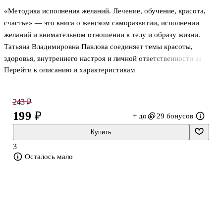
«Методика исполнения желаний. Лечение, обучение, красота,
счастье» — это книга о женском саморазвитии, исполнении
желаний и внимательном отношении к телу и образу жизни.
Татьяна Владимировна Павлова соединяет темы красоты,
здоровья, внутреннего настроя и личной ответственности за
Перейти к описанию и характеристикам
собственный выбор. Автор строит повествование через истории
нескольких женщин и показывает, какие перемены в мышлении и
повседневных привычках могут сопровождать движение к той
243 ₽
жизни, о которой они мечтают.
199 ₽
+ до
29 бонусов
В центре — женские судьбы, через которые раскрывается путь к
красоте, гармонии и ощущению внутренней опоры. Автор
Купить
обращается не к отвлечённым рассуждениям, а к жизненным
3
ситуациям героинь, которые ищут способы
Осталось мало