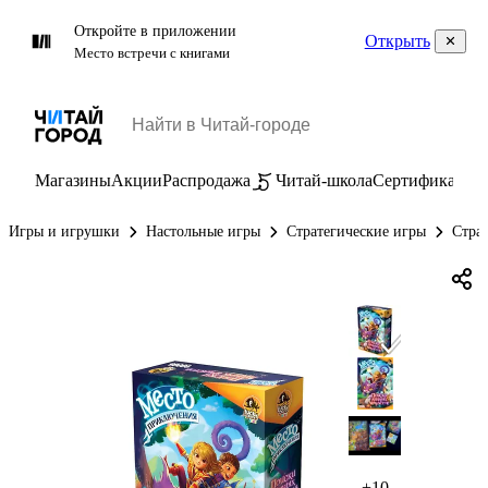
Откройте в приложении
Открыть
Место встречи с книгами
Магазины
Акции
Распродажа
Читай-школа
Сертификаты
П
Игры и игрушки
Настольные игры
Стратегические игры
Страт
+10