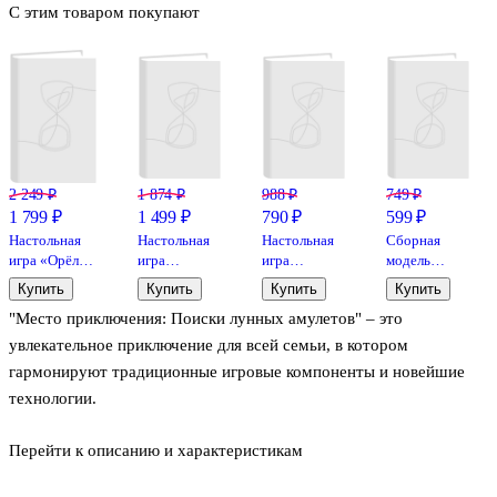
С этим товаром покупают
2 249 ₽
1 874 ₽
988 ₽
749 ₽
1 799 ₽
1 499 ₽
790 ₽
599 ₽
Настольная
Настольная
Настольная
Сборная
игра «Орёл
игра
игра
модель
или решка
«Миллионер
«Свинтус
«Пистолет»,
Купить
Купить
Купить
Купить
Мир»,
Classic V2»,
Юный»,
Чудо-Дерево
"Место приключения: Поиски лунных амулетов" – это
Геодом
Origami
Hobby World
(80081)
увлекательное приключение для всей семьи, в котором
гармонируют традиционные игровые компоненты и новейшие
технологии.
Перейти к описанию и характеристикам
Вас ожидают:
Возможность приятно и весело провести время в кругу семьи.