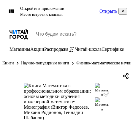
Откройте в приложении
Открыть
Место встречи с книгами
Магазины
Акции
Распродажа
Читай-школа
Сертификаты
П
Книги
Научно-популярные книги
Физико-математические науки