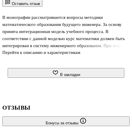
Оставить отзыв
В монографии рассматриваются вопросы методики
математического образования будущего инженера. За основу
принята интеграционная модель учебного процесса. В
соответствии с данной моделью курс математики должен быть
интегрирован в систему инженерного образования. При этом и
Перейти к описанию и характеристикам
содержание, и методика обучения приобретают специфические
черты, позволяющие рассматривать учебный предмет как
особую инженерную математику. Авторами осуществляется
методологический анализ понятия «инженерная математика»,
В закладки
вводятся главные интегрирующие структуры и на этой основе
разрабатываются технологии обучения, отвечающие специфике
инженерного мировоззрения и методологии технических наук.
Адресована научным работникам, сп
ОТЗЫВЫ
Бонусы за отзывы