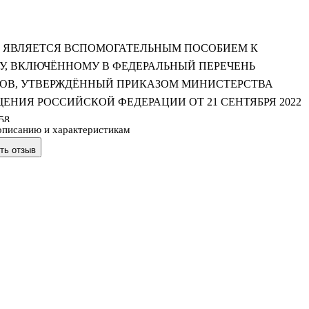
 ЯВЛЯЕТСЯ ВСПОМОГАТЕЛЬНЫМ ПОСОБИЕМ К
У, ВКЛЮЧЁННОМУ В ФЕДЕРАЛЬНЫЙ ПЕРЕЧЕНЬ
ОВ, УТВЕРЖДЁННЫЙ ПРИКАЗОМ МИНИСТЕРСТВА
ЕНИЯ РОССИЙСКОЙ ФЕДЕРАЦИИ ОТ 21 СЕНТЯБРЯ 2022
58.
описанию и характеристикам
ть отзыв
собие «Математика. Тесты. 2 класс» (в 2-х вариантах), авт. С.И.
одготовлено к учебнику «Математика. 2 класс» (авт. М.И. Моро,
ва, ГВ. Бельтюкова и др.), доработанному в соответствии с
ми Федерального государственного образовательного стандарта
о общего образования (Приказ Министерства просвещения РФ 
05.2021 г.). Тесты разработаны ко всем темам учебного курса 2
териал пособия представлен в системе: тесты основной группы