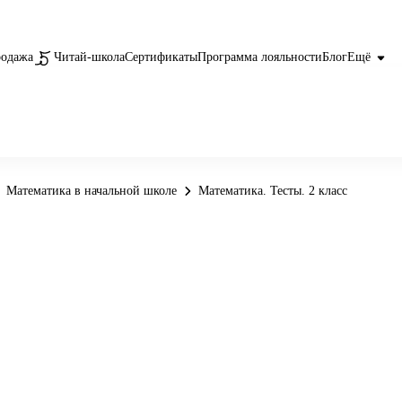
родажа
Читай-школа
Сертификаты
Программа лояльности
Блог
Ещё
Математика в начальной школе
Математика. Тесты. 2 класс