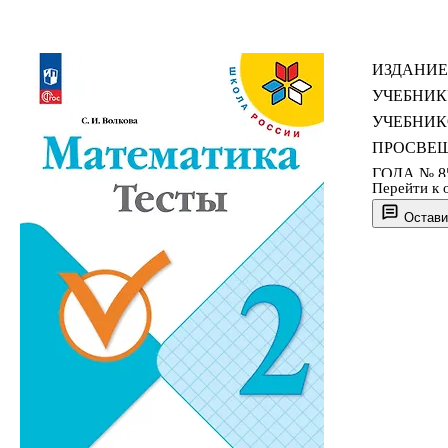
ИЗДАНИЕ
УЧЕБНИК
УЧЕБНИК
ПРОСВЕЩ
ГОДА № 8
Перейти к 
Остави
Учебное по
Волкова, п
М.А. Банто
требования
начальног
286 от 31.
класса. Ма