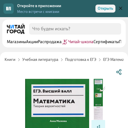
Откройте в приложении
Открыть
Место встречи с книгами
Магазины
Акции
Распродажа
Читай-школа
Сертификаты
Прог
Книги
Учебная литература
Подготовка к ЕГЭ
ЕГЭ Математи
+1