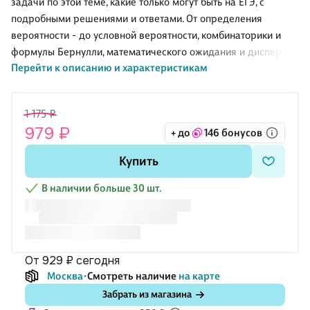
задачи по этой теме, какие только могут быть на ЕГЭ, с
подробными решениями и ответами. От определения
вероятности - до условной вероятности, комбинаторики и
формулы Бернулли, математического ожидания и дисперсии.
Перейти к описанию и характеристикам
Книга написана просто и понятно. Учителя найдут в ней
методику преподавания теории вероятностей, а также новые
подборки задач с веселыми сюжетами. Большая их часть -
1 175 ₽
авторские задачи Анны Малковой. С них начинается каждая
979 ₽
+ до
146 бонусов
глава, а затем автор переходит к стандартным заданиям
ФИПИ и разбирает все прототипы ЕГЭ. Специально для этой
Купить
книги собрана "Золотая коллекция" - подборка самых
интересных и неожиданных задач. Они помогут вам лу
В наличии больше 30 шт.
от 929 ₽
сегодня
Москва
Смотреть наличие
на карте
Забрать из магазина