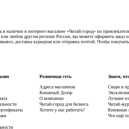
ь в наличии в интернет-магазине «Читай-город» по привлекатель
или любом другом регионе России, вы можете оформить заказ н
овывоз, доставка курьером или отправка почтой. Чтобы покупат
азин
Розничная сеть
Знаем, чт
Адреса магазинов
Скоро в п
Книжный Дозор
Эксклюзи
лата
О компании
Лучшие и
яльности
Читай-город для бизнеса
Читай-жу
ертификаты
Хотите у нас работать?
Книжные 
ажи
Что ещё п
ьности