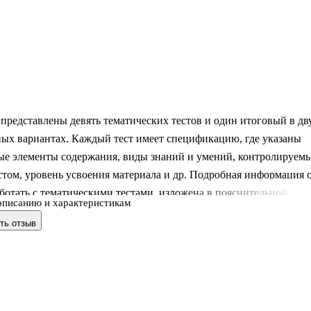
представлены девять тематических тестов и один итоговый в дв
ных вариантах. Каждый тест имеет спецификацию, где указаны
ые элементы содержания, виды знаний и умений, контролируем
том, уровень усвоения материала и др. Подробная информация 
аботать с тематическими тестами, изложена в пояснительной
описанию и характеристикам
 конце издания ко всем тестам даны ответы. Пособие составлено 
ть отзыв
вии с требованиями ФГОС. Издание адресовано учителям
 средней школы и может использоваться для тематического
 целью мониторинга эффективности учебного процесса.