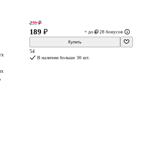
231 ₽
189 ₽
+ до
28 бонусов
Купить
54
ух
В наличии больше 30 шт.
ых
о
в