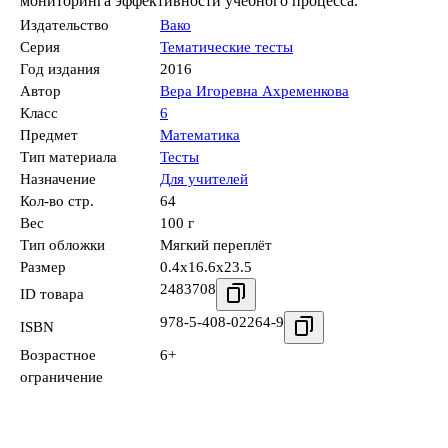
мониторинга эффективности учебного процесса.
Издательство
Вако
Серия
Тематические тесты
Год издания
2016
Автор
Вера Игоревна Ахременкова
Класс
6
Предмет
Математика
Тип материала
Тесты
Назначение
Для учителей
Кол-во стр.
64
Вес
100 г
Тип обложки
Мягкий переплёт
Размер
0.4x16.6x23.5
2483708
ID товара
978-5-408-02264-9
ISBN
Возрастное
6+
ограничение