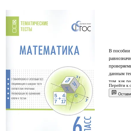
В пособии 
равнознач
проверяем
данным тес
том, как р
Перейти к 
записке. В
Остави
соответст
математики
контроля с