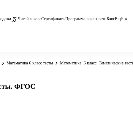
родажа
Читай-школа
Сертификаты
Программа лояльности
Блог
Ещё
Математика 6 класс тесты
Математика. 6 класс. Тематические тес
есты. ФГОС