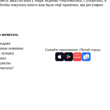
мить заказ на книгу Марк Беденко «Математика: Суперблиц: 4
. Чтобы покупать книги вам было ещё приятнее, мы регулярно
о почитать
родаже
вные новинки
Скачайте приложение «Читай-город»
з лучших
рнал
циклы
очитать?