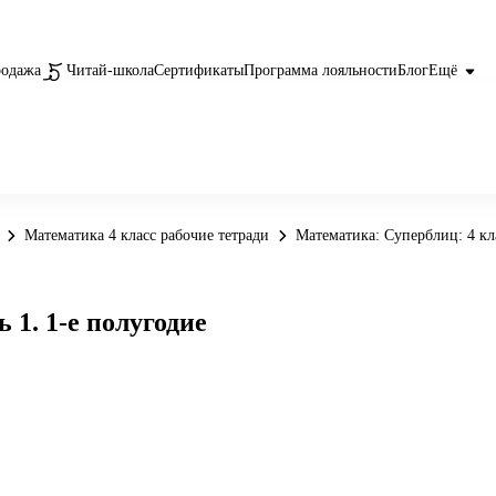
родажа
Читай-школа
Сертификаты
Программа лояльности
Блог
Ещё
Математика 4 класс рабочие тетради
Математика: Суперблиц: 4 кла
 1. 1-е полугодие