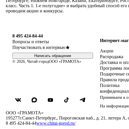
Петербурге, Нижнем Новгороде, Казани, Екатеринбурге, Рос
класс. Часть 1. 1-е полугодие» и выбрать удобный способ ег
проводим акции и конкурсы.
8 495 424-84-44
Интернет-маг
Вопросы и ответы
Поучаствовать в интервью
Акции
Написать обращение
Распродажа
© 2026, Читай-город
ООО «ГРАМОТА»
Доставка и оп
Программа ло
Подарочные с
Правила прод
Политика
конфиденциал
Принимаем к о
На информаци
ООО «ГРАМОТА»
195277
г.Санкт-Петербург,
,
Пироговская наб., д. 21, литера А, 
8 495 424-84-44
www.chitai-gorod.ru/