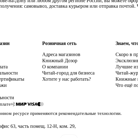
тове-на-Дону или любом другом регионе России, вы можете офор
о получения: самовывоз, доставка курьером или отправка почтой
азин
Розничная сеть
Знаем, чт
Адреса магазинов
Скоро в п
Книжный Дозор
Эксклюзи
лата
О компании
Лучшие и
яльности
Читай-город для бизнеса
Читай-жу
ертификаты
Хотите у нас работать?
Книжные 
ажи
Что ещё п
ьности
плате
онном ресурсе применяются
рекомендательные технологии
.
офис 63, часть помещ. 12-Н, ком. 29
,