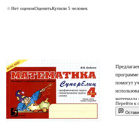
Нет оценок
Оценить
Купили 5 человек
Предлагае
программе 
помогут уч
использова
материала 
Перейти к 
Остави