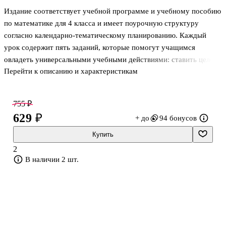
Издание соответствует учебной программе и учебному пособию
по математике для 4 класса и имеет поурочную структуру
согласно календарно-тематическому планированию. Каждый
урок содержит пять заданий, которые помогут учащимся
овладеть универсальными учебными действиями: ставить цели,
Перейти к описанию и характеристикам
находить и систематизировать необходимую информацию,
самостоятельно оценивать свои навыки и достижения. Тетрадь
может использоваться на уроках для закрепления знаний, на
755 ₽
факультативных и стимулирующих занятиях, при
629 ₽
+ до
94 бонусов
самостоятельной работе дома.
Купить
2
В наличии 2 шт.