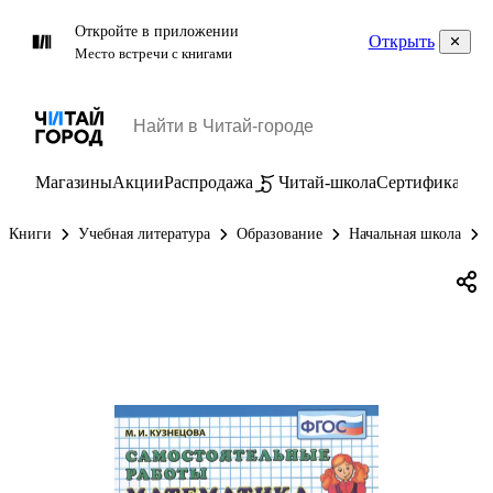
Откройте в приложении
Открыть
Место встречи с книгами
Магазины
Акции
Распродажа
Читай-школа
Сертификаты
П
Книги
Учебная литература
Образование
Начальная школа