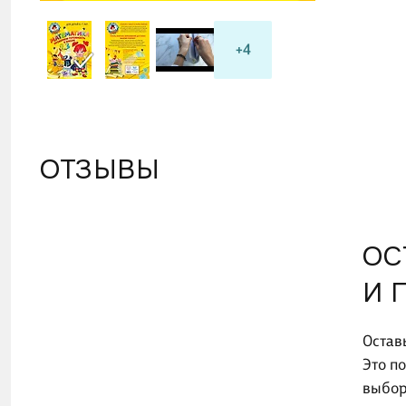
+4
ОТЗЫВЫ
ОС
И 
Остав
Это п
выбор