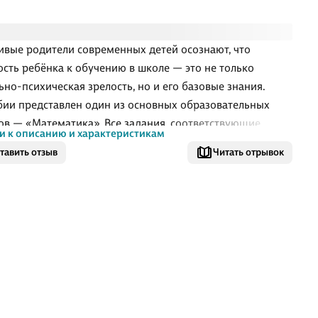
ивые родители современных детей осознают, что
ость ребёнка к обучению в школе — это не только
ьно-психическая зрелость, но и его базовые знания.
бии представлен один из основных образовательных
ов — «Математика». Все задания, соответствующие
и к описанию и характеристикам
тным особенностям дошкольников и апробированные на
тавить отзыв
Читать отрывок
ке, представляют собой тесты, которые ребёнок
яет либо самостоятельно, либо с помощью взрослого.
таты можно фиксировать совместно с ребёнком на
ном листе, таким образом, дошкольник будет нацелен на
тельный результат.
поможет родителям выявить и вовремя устранить
еся пробелы в знаниях ребёнка и станет отличным пом