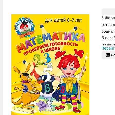
Заботл
готовн
социал
В посо
раздел
Перейт
возрас
Ос
практи
выполн
Резуль
отдель
положи
Книга 
имеющи