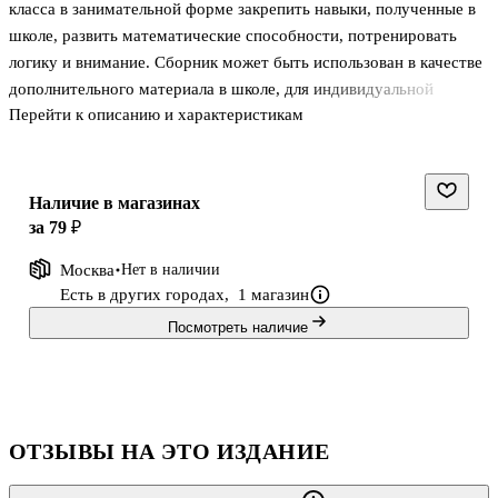
класса в занимательной форме закрепить навыки, полученные в
школе, развить математические способности, потренировать
логику и внимание. Сборник может быть использован в качестве
дополнительного материала в школе, для индивидуальной
Перейти к описанию и характеристикам
работы дома, для повторения знаний во время каникул.
Приобретая для своего ребенка это пособие, вы поможете ему:
1) Повторить знания, полученные в школе.
Наличие в магазинах
2) Отработать навыки и умения.
за 79 ₽
3) Развить математическое мышление.
Москва
Нет в наличии
4) Довести навык счета до автоматизма.
Есть в других городах,
1 магазин
5) Повысить уровень IQ.
Посмотреть наличие
6) Проявить интерес к предмету.
7) Улучшить успеваемость.
8) Провести время инт
ОТЗЫВЫ НА ЭТО ИЗДАНИЕ