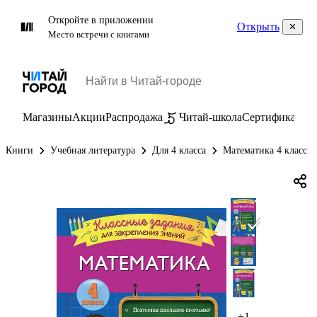
Откройте в приложении
Открыть
Место встречи с книгами
Магазины
Акции
Распродажа
Читай-школа
Сертификаты
П
Книги
Учебная литература
Для 4 класса
Математика 4 класс
+1