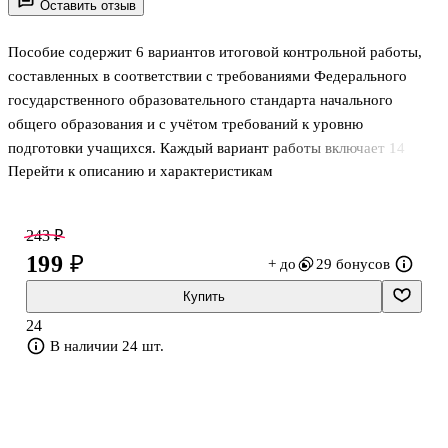
Оставить отзыв
Пособие содержит 6 вариантов итоговой контрольной работы,
составленных в соответствии с требованиями Федерального
государственного образовательного стандарта начального
общего образования и с учётом требований к уровню
подготовки учащихся. Каждый вариант работы включает 14
Перейти к описанию и характеристикам
заданий, дифференцированных по двум уровням сложности. В
конце пособия приведены ответы. .Предназначается учителям
начальных классов, учащимся и их родителям.
243 ₽
199 ₽
+ до
29 бонусов
Купить
24
В наличии 24 шт.