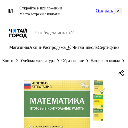
Откройте в приложении
Открыть
Место встречи с книгами
Магазины
Акции
Распродажа
Читай-школа
Сертификаты
П
Книги
Учебная литература
Образование
Начальная школа