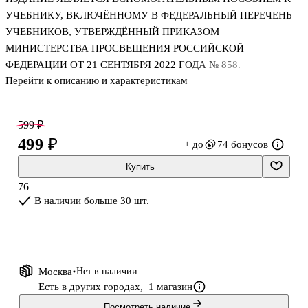
УЧЕБНИКУ, ВКЛЮЧЁННОМУ В ФЕДЕРАЛЬНЫЙ ПЕРЕЧЕНЬ
УЧЕБНИКОВ, УТВЕРЖДЁННЫЙ ПРИКАЗОМ
МИНИСТЕРСТВА ПРОСВЕЩЕНИЯ РОССИЙСКОЙ
ФЕДЕРАЦИИ ОТ 21 СЕНТЯБРЯ 2022 ГОДА № 858.
Перейти к описанию и характеристикам
Учебное пособие "Математика и конструирование" (авт. С. И.
Волкова) предназначено для обучающихся общеобразовательных
599 ₽
организаций. В пособии представлен учебный материал,
499 ₽
+ до
74 бонусов
соответствующий программе авторского курса "Математика и
конструирование" (авт. С.И. Волкова), который создаёт условия
Купить
для расширения, углубления и совершенствования
76
геометрических представлений, знаний и умений учащихся,
В наличии больше 30 шт.
помогает формировать элементы конструкторских и
графических умений, развивать воображение и логическ
Москва
Нет в наличии
Есть в других городах,
1 магазин
Посмотреть наличие