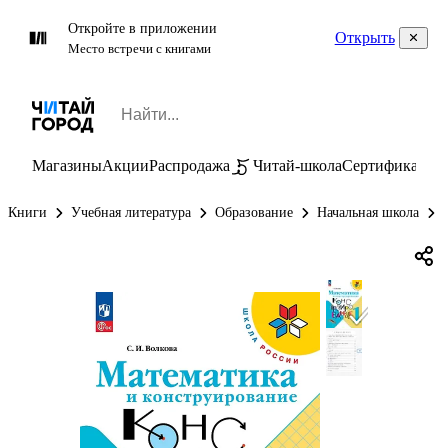
Откройте в приложении
Открыть
Место встречи с книгами
Магазины
Акции
Распродажа
Читай-школа
Сертификаты
П
Книги
Учебная литература
Образование
Начальная школа