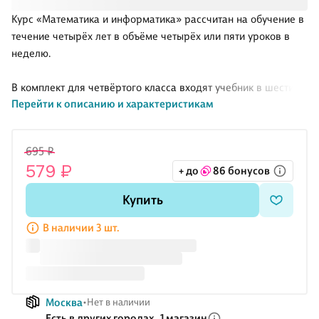
Курс «Математика и информатика» рассчитан на обучение в
течение четырёх лет в объёме четырёх или пяти уроков в
неделю.
В комплект для четвёртого класса входят учебник в шести
Перейти к описанию и характеристикам
частях (объединённых в две книги), задачник в шести частях
и отдельная книга «Краткое повторение курса начальной
школы».
695 ₽
579 ₽
+ до
86 бонусов
Пятая часть четвёртого класса посвящена повторению
основных арифметических и геометрических тем начальной
Купить
школы. Вводятся понятия «вид справа», «вид слева», «вид
сверху», «вид сзади», «вид спереди».
В наличии 3 шт.
Москва
Нет в наличии
Есть в других городах,
1 магазин