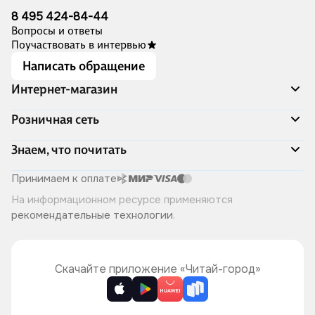
8 495 424-84-44
Вопросы и ответы
Поучаствовать в интервью
Написать обращение
Интернет-магазин
Акции
Розничная сеть
Распродажа
Доставка и оплата
Адреса магазинов
Знаем, что почитать
Программа лояльности
Книжный Дозор
Подарочные сертификаты
О компании
Скоро в продаже
Принимаем к оплате
Правила продажи
Читай-город для бизнеса
Эксклюзивные новинки
На информационном ресурсе применяются
Политика конфиденциальности
Хотите у нас работать?
Лучшие из лучших
рекомендательные технологии
.
Читай-журнал
Книжные циклы
Что ещё почитать?
Скачайте приложение «Читай-город»