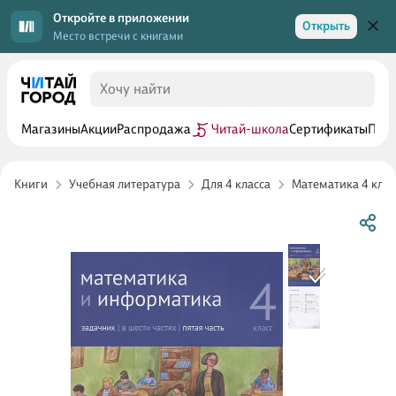
Откройте в приложении
Открыть
Место встречи с книгами
Магазины
Акции
Распродажа
Читай-школа
Сертификаты
Прог
Книги
Учебная литература
Для 4 класса
Математика 4 клас