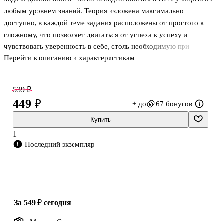
любым уровнем знаний. Теория изложена максимально
доступно, в каждой теме задания расположены от простого к
сложному, что позволяет двигаться от успеха к успеху и
чувствовать уверенность в себе, столь необходимую при
Перейти к описанию и характеристикам
подготовке к экзамену. Сборник содержит 1001 задание для
подготовки ко всем частям ОГЭ. Книга предназначена для
учащихся 8-9 класса, будет также полезна родителям, учителям
539 ₽
и репетиторам.
449 ₽
+ до
67 бонусов
Купить
1
Последний экземпляр
за 549 ₽
сегодня