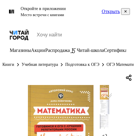
Откройте в приложении
Открыть
Место встречи с книгами
Магазины
Акции
Распродажа
Читай-школа
Сертификаты
П
Книги
Учебная литература
Подготовка к ОГЭ
ОГЭ Математик
+2