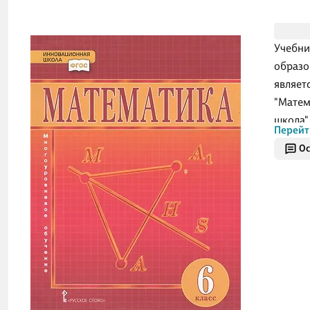
Учебни
образо
являет
"Матем
школа"
Перейт
органи
Ос