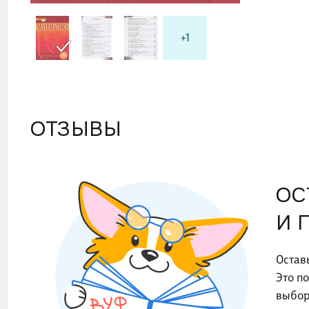
+1
ОТЗЫВЫ
ОС
И 
Остав
Это п
выбор