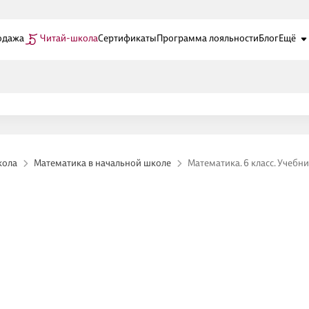
одажа
Читай-школа
Сертификаты
Программа лояльности
Блог
Ещё
кола
Математика в начальной школе
Математика. 6 класс. Учебн