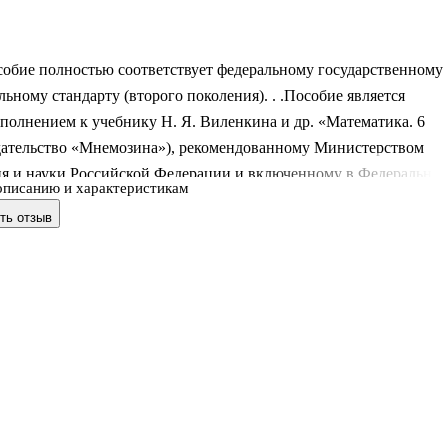
собие полностью соответствует федеральному государственному
льному стандарту (второго поколения). . .Пособие является
олнением к учебнику Н. Я. Виленкина и др. «Математика. 6
здательство «Мнемозина»), рекомендованному Министерством
ия и науки Российской Федерации и включенному в Федеральны
описанию и характеристикам
чебников. . .Сборник содержит 30 тестов и 15 контрольных рабо
ть отзыв
го и тематического контроля по курсу математики 6 класса. В
риведены также ответы к заданиям. . .Каждый тест представлен 
ьных вариантах равной трудности. Тексты контрольных работ
 в 2 вариантах равной трудности. . .Все задания соответствуют