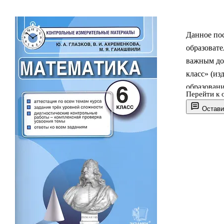
Данное по
образовате
важным доп
класс» (и
образован
Перейти к 
перечень у
Остави
для текуще
сборнике п
2 параллел
также даны
прогр