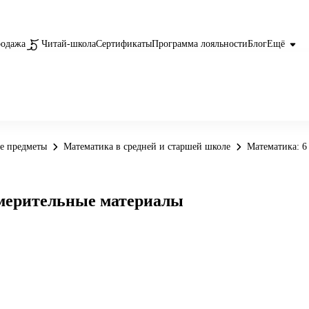
родажа
Читай-школа
Сертификаты
Программа лояльности
Блог
Ещё
е предметы
Математика в средней и старшей школе
Математика: 6
змерительные материалы