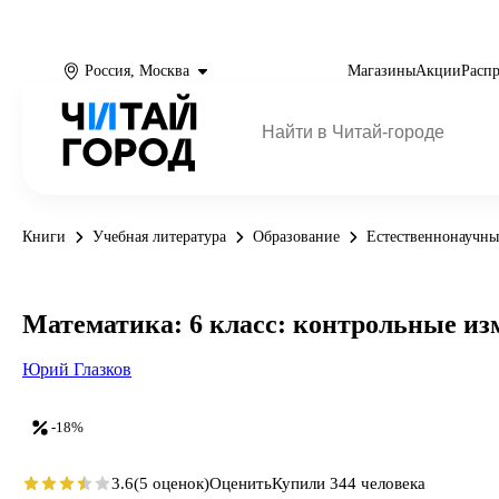
Россия, Москва
Магазины
Акции
Расп
Книги
Учебная литература
Образование
Естественнонаучны
Математика: 6 класс: контрольные и
Юрий Глазков
-18%
3.6
(5 оценок)
Оценить
Купили 344 человека