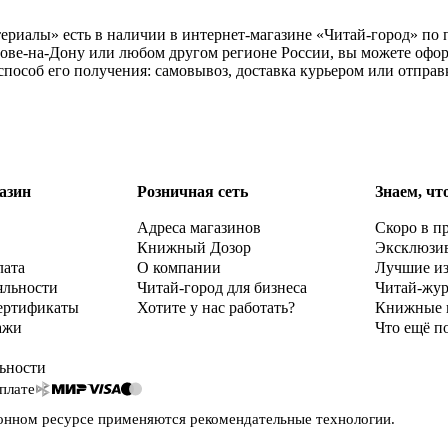
ериалы» есть в наличии в интернет-магазине «Читай-город» по 
ове-на-Дону или любом другом регионе России, вы можете оформ
особ его получения: самовывоз, доставка курьером или отправ
азин
Розничная сеть
Знаем, чт
Адреса магазинов
Скоро в п
Книжный Дозор
Эксклюзи
лата
О компании
Лучшие и
яльности
Читай-город для бизнеса
Читай-жу
ертификаты
Хотите у нас работать?
Книжные 
ажи
Что ещё п
ьности
плате
онном ресурсе применяются
рекомендательные технологии
.