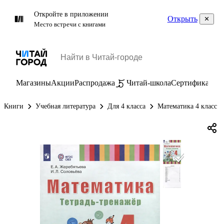
Откройте в приложении
Открыть
Место встречи с книгами
Магазины
Акции
Распродажа
Читай-школа
Сертификаты
П
Книги
Учебная литература
Для 4 класса
Математика 4 класс