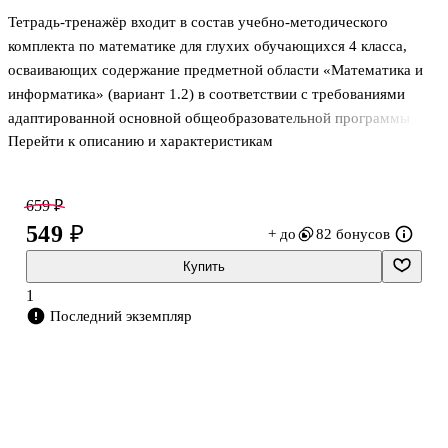
Тетрадь-тренажёр входит в состав учебно-методического
комплекта по математике для глухих обучающихся 4 класса,
осваивающих содержание предметной области «Математика и
информатика» (вариант 1.2) в соответствии с требованиями
адаптированной основной общеобразовательной программы
Перейти к описанию и характеристикам
ФГОС НОО обучающихся с ограниченными возможностями
здоровья. Структуру учебного пособия составляют
тренировочные задания, тематика, содержание и
659 ₽
последовательность которых соответствуют материалу учебника
549 ₽
+ до
82 бонусов
«Математика» для 4 класса авторов Е. А. Жеребятьевой, И. Л.
Соловьёвой. Каждый тренажёр представлен двумя вариантами,
Купить
задания из которых можно комбинировать в зависимости от
1
индивидуальных возможностей конкретного шко
Последний экземпляр