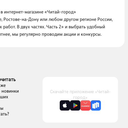
ии в интернет-магазине «Читай-город»
е, Ростове-на-Дону или любом другом регионе России,
 работ. В двух частях. Часть 2» и выбрать удобный
ятнее, мы регулярно проводим акции и конкурсы.
очитать
аже
 новинки
Скачайте приложение «Читай-
чших
город»
лы
ать?