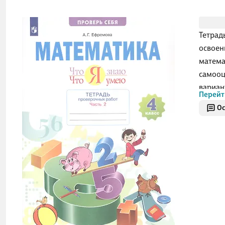
Тетрад
освоен
матема
самооц
вариан
Перейт
при ра
Ос
«Матем