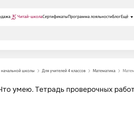
одажа
Читай-школа
Сертификаты
Программа лояльности
Блог
Ещё
й начальной школы
Для учителей 4 классов
Математика
Матема
Что умею. Тетрадь проверочных работ.