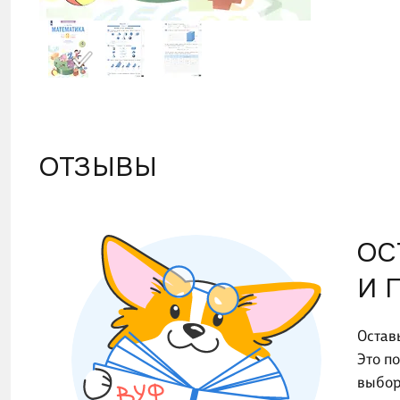
ОТЗЫВЫ
ОС
И 
Остав
Это п
выбор