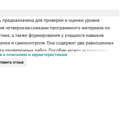
ь предназначена для проверки и оценки уровня
ия четвероклассниками программного материала по
тике, а также формирования у учащихся навыков
енки и самоконтроля. Она содержит два равноценных
та проверочных работ. Пособие может использоваться
и к описанию и характеристикам
боте с различными учебно-методическими комплектами
тавить отзыв
атика. 4 класс».