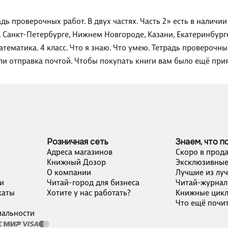
радь проверочных работ. В двух частях. Часть 2» есть в налич
, Санкт-Петербурге, Нижнем Новгороде, Казани, Екатеринбург
ематика. 4 класс. Что я знаю. Что умею. Тетрадь проверочных
или отправка почтой. Чтобы покупать книги вам было ещё при
Розничная сеть
Знаем, что п
Адреса магазинов
Скоро в прод
Книжный Дозор
Эксклюзивные
О компании
Лучшие из лу
и
Читай-город для бизнеса
Читай-журнал
каты
Хотите у нас работать?
Книжные цик
Что ещё почит
альности