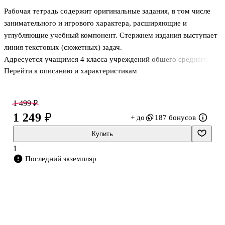
Рабочая тетрадь содержит оригинальные задания, в том числе
занимательного и игрового характера, расширяющие и
углубляющие учебный компонент. Стержнем издания выступает
линия текстовых (сюжетных) задач.
Адресуется учащимся 4 класса учреждений общего среднего
Перейти к описанию и характеристикам
образования для использования на факультативных занятиях по
математике.
Методические рекомендации по работе с тетрадью даны в
1 499 ₽
пособии для учителей «Факультативные занятия. Математика. 4
1 249 ₽
+ до
187 бонусов
класс. Решение текстовых задач», которое можно найти в
электронном виде в приложении Aversev Media.
Купить
1
Последний экземпляр