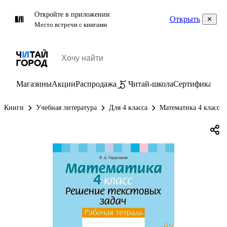
Откройте в приложении
Открыть
Место встречи с книгами
Магазины
Акции
Распродажа
Читай-школа
Сертификаты
П
Книги
Учебная литература
Для 4 класса
Математика 4 класс