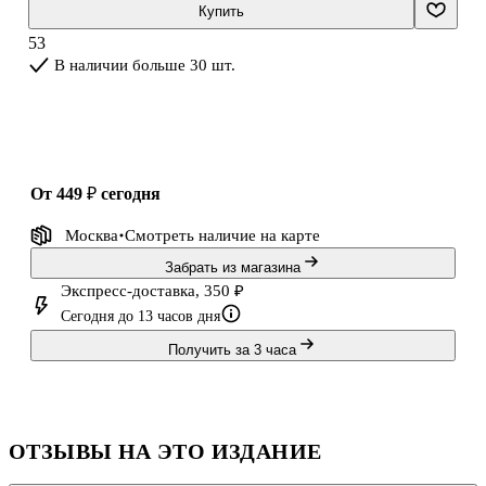
соответствии с разделами учебника, которые могут быть
Купить
использованы учителем для работы в классе, в качестве
53
материала для домашних зада
В наличии больше 30 шт.
от 449 ₽
сегодня
Москва
Смотреть наличие
на карте
Забрать из магазина
Экспресс-доставка, 350 ₽
Сегодня до 13 часов дня
Получить за 3 часа
ОТЗЫВЫ НА ЭТО ИЗДАНИЕ