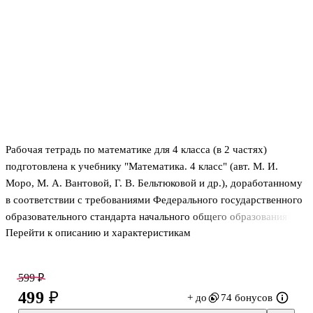
Рабочая тетрадь по математике для 4 класса (в 2 частях)
подготовлена к учебнику "Математика. 4 класс" (авт. М. И.
Моро, М. А. Вантовой, Г. В. Бельтюковой и др.), доработанному
в соответствии с требованиями Федерального государственного
образовательного стандарта начального общего образования
Перейти к описанию и характеристикам
(Приказ Министерства просвещения РФ № 286 от 31.05.2021 г.).
Содержание тетради поможет обучающимся обобщить и
систематизировать знания, сформировать практические умения
599 ₽
и навыки по математике. В учебном пособии содержится
499 ₽
+ до
74 бонусов
система тренировочных и развивающих упражнений в