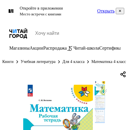
Откройте в приложении
Открыть
Место встречи с книгами
Магазины
Акции
Распродажа
Читай-школа
Сертификаты
П
Книги
Учебная литература
Для 4 класса
Математика 4 класс